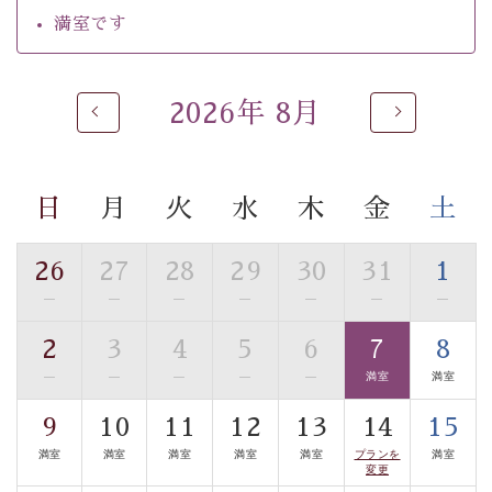
【温泉】
満室です
自家源泉「美翠源泉」は酸化の進みが遅く新鮮で若返り
の効果が高い、極めて希有な源泉です。身も心も癒され
るご入浴をお愉しみください。
2026年 8月
■お座敷風呂（大浴場）
温泉の成分に合わせ、防菌防カビの特殊素材の畳を使
用。 足元が柔らかく、そして滑りにくい畳のお風呂で
日
月
火
水
木
金
土
す。
■貸切温泉風呂 （40分無料）
26
27
28
29
30
31
1
眺望はございませんが、源泉掛け流しの温泉の質を楽し
—
—
—
—
—
—
—
む貸切温泉風呂です。ゆったりといやされるプライベー
2
3
4
5
6
7
8
トな空間をお愉しみください。
—
—
—
—
—
満室
満室
【旅】
9
10
11
12
13
14
15
■諏訪大社4社を巡る無料参拝バス
満室
満室
満室
満室
満室
プランを
満室
豊富な知識を持ったドライバー兼ガイドが諏訪大社をご
変更
案内します。
事前ご予約制ですので、ご利用ご希望の方