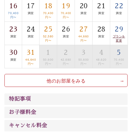
16
17
18
19
20
21
22
は【3日前まで】にお電話ください。
70,400
満室
70,400
70,400
満室
満室
満室
※交通規制などにより運行できない日がございます
円〜
円〜
円〜
※年末年始及び御柱祭前後は運行しておりません
23
24
25
26
27
28
29
以上がプラン内容です。
満室
満室
52,580
満室
44,660
満室
プランを
円〜
円〜
変更
上諏訪温泉“しんゆ”なら諏訪大社など歴史ある諏訪の街
30
31
1
2
3
4
5
で心癒されます。 清らかな源泉、自然の恵みあるお食
事、諏訪湖に包まれるお部屋、 大人のたしなみを感じて
満室
46,640
50,600
42,680
50,600
48,620
70,400
円〜
円〜
円〜
円〜
円〜
円〜
いただける、美しく癒される宿で贅沢に幸せのときを安
心してお過ごしください。
他のお部屋をみる
特記事項
お子様料金
キャンセル料金