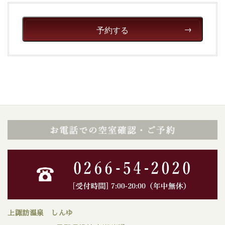
予約する
上諏訪温泉 しんゆ