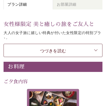
プラン詳細
お部屋詳細
女性様限定 美と癒しの旅をご友人と
大人の女子旅に嬉しい特典が付いた女性限定の特別プラ
ン。
女性同士の癒しの旅を愉しみたいならこちら。
つづきを読む
-----------【安心への取り組み】----------
個室料亭、貸切風呂のご利用が可能な上、 安心安全にご
滞在いただけるよう
お料理
30項目以上からなる独自の衛生・消毒プログラムの基、
徹底した衛生管理を行っております。
---------------------------------------------
ご夕食内容
■内容&特典■
・
貸切温泉風呂
40分無料
美湖膳とは諏訪の地で特別を
・
1人1,000円分の館内利用券（お飲み物やお土産などに
提供する為に料理長・神原 裕
明が考え出した創作和会席で