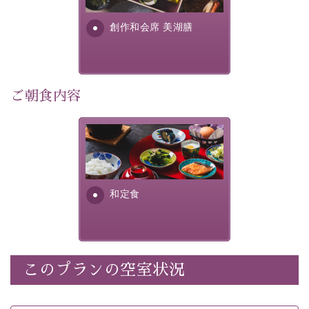
利用可能）
す。美しい諏訪湖の幸...
・
「千人風呂」で有名な 片倉館のご入浴券
創作和会席 美湖膳
・お部屋に
クレンジング、化粧水、乳液
をご用意
・朝夕個室料亭で個室食
・諏訪大社4社を巡る無料参拝バス（事前予約制）
・館内着をご用意
ご朝食内容
・就寝用パジャマをご用意
・環境に配慮したアメニティをご用意
さっぱりとした和食膳に使わ
・館内フリーWi-Fi
れる食材は、諏訪の名産品を
・駐車場完備
ふんだんに取り入れ、安心・
・チェックイン15時、チェックアウト10時
安全を心掛けた長野県産...
和定食
【お食事】
・朝夕個室料亭で個室食
・夕食は地産地消の創作和会席 美湖膳（二十四節気と
いう昔の暦による料理表現）
このプランの空室状況
・朝食はこだわりの味噌汁をはじめとした和定食