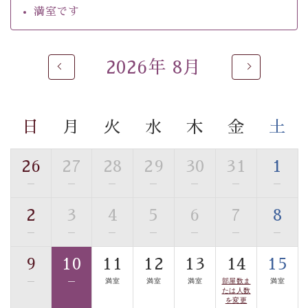
るご入浴をお愉しみください。
満室です
■お座敷風呂（大浴場）
温泉の成分に合わせ、防菌防カビの特殊素材の畳を使
用。 足元が柔らかく、そして滑りにくい畳のお風呂で
2026年 8月
す。
※男性大浴場までのご移動には階段がございます。 予め
ご了承のほどお願いいたします。
日
月
火
水
木
金
土
■貸切温泉風呂 （40分2000円）
26
27
28
29
30
31
1
眺望はございませんが、源泉掛け流しの温泉の質を楽し
—
—
—
—
—
—
—
む貸切温泉風呂です。ゆったりといやされるプライベー
トな空間をお愉しみください。
2
3
4
5
6
7
8
—
—
—
—
—
—
—
【旅】
■諏訪大社4社を巡る無料参拝バス
9
10
11
12
13
14
15
豊富な知識を持ったドライバー兼ガイドが諏訪大社をご
—
—
満室
満室
満室
部屋数ま
満室
案内します。
事前ご予約制ですので、ご利用ご希望の方
たは人数
を変更