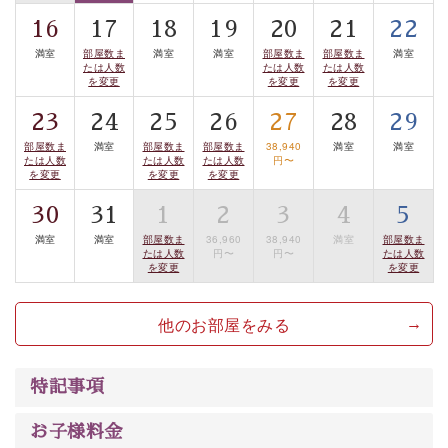
は【3日前まで】にお電話ください。
16
17
18
19
20
21
22
※交通規制などにより運行できない日がございます
※年末年始及び御柱祭前後は運行しておりません
満室
部屋数ま
満室
満室
部屋数ま
部屋数ま
満室
たは人数
たは人数
たは人数
を変更
を変更
を変更
以上が基本プランの内容です。
23
24
25
26
27
28
29
神秘なる諏訪湖に心癒される時間をお過ごしいただけま
部屋数ま
満室
部屋数ま
部屋数ま
38,940
満室
満室
したら幸いです。
たは人数
たは人数
たは人数
円〜
を変更
を変更
を変更
30
31
1
2
3
4
5
満室
満室
部屋数ま
36,960
38,940
満室
部屋数ま
たは人数
円〜
円〜
たは人数
を変更
を変更
他のお部屋をみる
特記事項
お子様料金