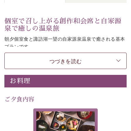
個室で召し上がる創作和会席と自家源
泉で癒しの温泉旅
朝夕個室食と諏訪湖一望の自家源泉温泉で癒される基本
プランです。
諏訪湖を眺めながら幽玄な装飾の館内で静かに寛いでお
つづきを読む
過ごしください。
-----------【安心への取り組み】----------
個室料亭、貸切風呂のご利用が可能な上、 安心安全にご
お料理
滞在いただけるよう
30項目以上からなる独自の衛生・消毒プログラムの基、
ご夕食内容
徹底した衛生管理を行っております。
---------------------------------------------
美湖膳とは諏訪の地で特別を
提供する為に料理長・神原 裕
■内容&特典■
明が考え出した創作和会席で