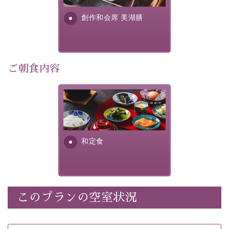
・朝夕個室料亭で個室食
す。美しい諏訪湖の幸...
・諏訪大社4社を巡る無料参拝バス（事前予約制）
創作和会席 美湖膳
・館内着をご用意
・就寝用パジャマをご用意
・環境に配慮したアメニティをご用意
・館内フリーWi-Fi
ご朝食内容
・駐車場完備
・チェックイン15時、チェックアウト10時
さっぱりとした和食膳に使わ
れる食材は、諏訪の名産品を
【お食事】
ふんだんに取り入れ、安心・
安全を心掛けた長野県産...
・朝夕個室料亭で個室食
和定食
・夕食は地産地消の創作和会席 美湖膳（二十四節気と
いう昔の暦による料理表現）
・朝食はこだわりの味噌汁をはじめとした和定食
このプランの空室状況
【温泉】
自家源泉「美翠源泉」は酸化の進みが遅く新鮮で若返り
の効果が高い、極めて希有な源泉です。身も心も癒され