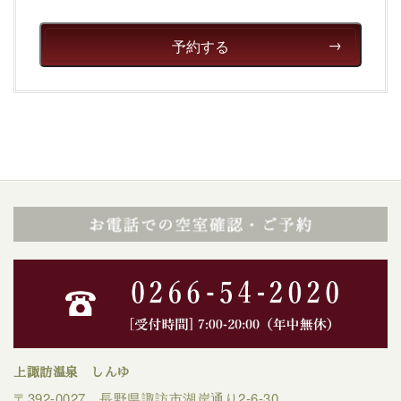
予約する
上諏訪温泉 しんゆ
〒392-0027 長野県諏訪市湖岸通り2-6-30