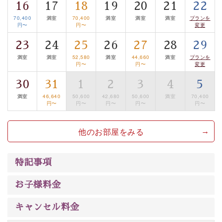
16
17
18
19
20
21
22
は【3日前まで】にお電話ください。
70,400
満室
70,400
満室
満室
満室
プランを
※交通規制などにより運行できない日がございます
円〜
円〜
変更
※年末年始及び御柱祭前後は運行しておりません
23
24
25
26
27
28
29
満室
満室
52,580
満室
44,660
満室
プランを
以上がプラン内容です。
円〜
円〜
変更
上諏訪温泉“しんゆ”なら諏訪大社など歴史ある諏訪の街
30
31
1
2
3
4
5
で心癒されます。 清らかな源泉、自然の恵みあるお食
満室
46,640
50,600
42,680
50,600
満室
70,400
事、諏訪湖に包まれるお部屋、 大人のたしなみを感じて
円〜
円〜
円〜
円〜
円〜
いただける、美しく癒される宿で贅沢に幸せのときを安
心してお過ごしください。
他のお部屋をみる
特記事項
お子様料金
キャンセル料金