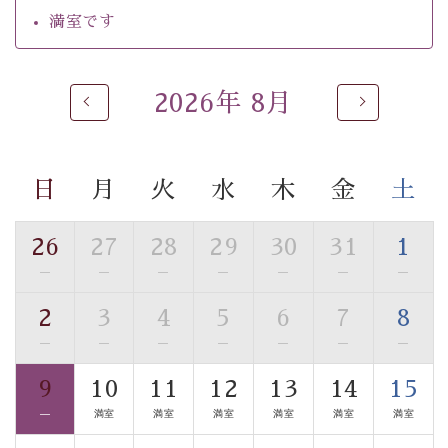
【温泉】
満室です
自家源泉「美翠源泉」は酸化の進みが遅く新鮮で若返り
の効果が高い、極めて希有な源泉です。身も心も癒され
るご入浴をお愉しみください。
2026年 8月
■お座敷風呂（大浴場）
温泉の成分に合わせ、防菌防カビの特殊素材の畳を使
用。 足元が柔らかく、そして滑りにくい畳のお風呂で
日
月
火
水
木
金
土
す。
■貸切温泉風呂 （40分無料）
26
27
28
29
30
31
1
眺望はございませんが、源泉掛け流しの温泉の質を楽し
—
—
—
—
—
—
—
む貸切温泉風呂です。ゆったりといやされるプライベー
2
3
4
5
6
7
8
トな空間をお愉しみください。
—
—
—
—
—
—
—
【旅】
9
10
11
12
13
14
15
■諏訪大社4社を巡る無料参拝バス
—
満室
満室
満室
満室
満室
満室
豊富な知識を持ったドライバー兼ガイドが諏訪大社をご
案内します。
事前ご予約制ですので、ご利用ご希望の方