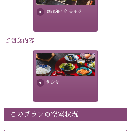
利用可能）
す。美しい諏訪湖の幸...
・
「千人風呂」で有名な 片倉館のご入浴券
創作和会席 美湖膳
・お部屋に
クレンジング、化粧水、乳液
をご用意
・朝夕個室料亭で個室食
・諏訪大社4社を巡る無料参拝バス（事前予約制）
・館内着をご用意
ご朝食内容
・就寝用パジャマをご用意
・環境に配慮したアメニティをご用意
さっぱりとした和食膳に使わ
・館内フリーWi-Fi
れる食材は、諏訪の名産品を
・駐車場完備
ふんだんに取り入れ、安心・
・チェックイン15時、チェックアウト10時
安全を心掛けた長野県産...
和定食
【お食事】
・朝夕個室料亭で個室食
・夕食は地産地消の創作和会席 美湖膳（二十四節気と
いう昔の暦による料理表現）
このプランの空室状況
・朝食はこだわりの味噌汁をはじめとした和定食