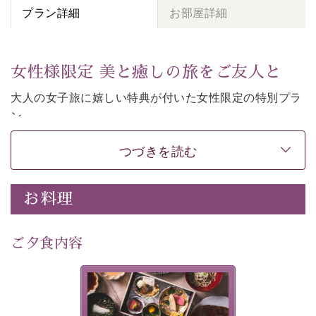
プラン詳細
お部屋詳細
女性様限定 美と癒しの旅をご友人と
大人の女子旅に嬉しい特典が付いた女性限定の特別プラ
ン。
女性同士の癒しの旅を愉しみたいならこちら。
つづきを読む
-----------【安心への取り組み】----------
個室料亭、貸切風呂のご利用が可能な上、 安心安全にご
滞在いただけるよう
お料理
30項目以上からなる独自の衛生・消毒プログラムの基、
徹底した衛生管理を行っております。
---------------------------------------------
ご夕食内容
■内容&特典■
・
貸切温泉風呂
40分無料
美湖膳とは諏訪の地で特別を
・
1人1,000円分の館内利用券（お飲み物やお土産などに
提供する為に料理長・神原 裕
明が考え出した創作和会席で