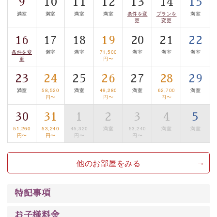
9
10
11
12
13
14
15
温泉の成分に合わせ、防菌防カビの特殊素材の畳を使
満室
満室
満室
満室
条件を変
プランを
満室
用。 足元が柔らかく、そして滑りにくい畳のお風呂で
更
変更
す。
16
17
18
19
20
21
22
※男性大浴場までのご移動には階段がございます。 予め
条件を変
満室
満室
71,500
満室
満室
満室
ご了承のほどお願いいたします。
更
円〜
23
24
25
26
27
28
29
■貸切温泉風呂 （40分2000円）
満室
58,520
満室
49,280
満室
62,700
満室
眺望はございませんが、源泉掛け流しの温泉の質を楽し
円〜
円〜
円〜
む貸切温泉風呂です。ゆったりといやされるプライベー
30
31
1
2
3
4
5
トな空間をお愉しみください。
51,260
53,240
45,320
満室
53,240
満室
満室
円〜
円〜
円〜
円〜
【旅】
■諏訪大社4社を巡る無料参拝バス
他のお部屋をみる
豊富な知識を持ったドライバー兼ガイドが諏訪大社をご
案内します。事前ご予約制ですので、ご利用ご希望の方
は【3日前まで】にお電話ください。
特記事項
※交通規制などにより運行できない日がございます
お子様料金