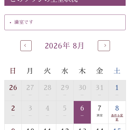
・館内着をご用意
・就寝用パジャマをご用意
・環境に配慮したアメニティをご用意
満室です
・館内フリーWi-Fi
・駐車場完備
・チェックイン15時、チェックアウト10時
2026年 8月
【お食事】
・朝夕個室料亭で個室食
・夕食は地産地消の創作和会席 美湖膳（二十四節気と
日
月
火
水
木
金
土
いう昔の暦による料理表現）
・朝食はこだわりの味噌汁をはじめとした和定食
26
27
28
29
30
31
1
—
—
—
—
—
—
—
【温泉】
自家源泉「美翠源泉」は酸化の進みが遅く新鮮で若返り
2
3
4
5
6
7
8
の効果が高い、極めて希有な源泉です。身も心も癒され
—
—
—
—
—
満室
条件を変
るご入浴をお愉しみください。
更
■お座敷風呂（大浴場）