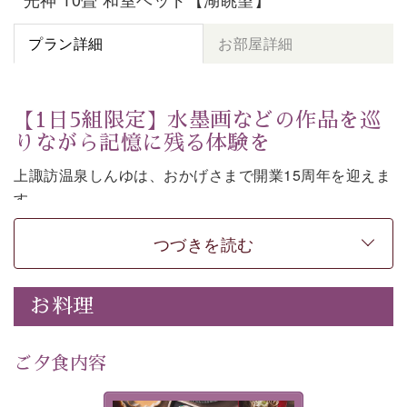
プラン詳細
お部屋詳細
【1日5組限定】水墨画などの作品を巡
りながら記憶に残る体験を
上諏訪温泉しんゆは、おかげさまで開業15周年を迎えま
す。
皆様へ感謝の気持ちを込めて、1,500円分の館内利用券
つづきを読む
など特別な特典がついた記念プランをご用意いたしまし
た。
お料理
七色に移ろう「月下の櫻」や水墨画などの意匠をしつら
えた館内。麗しの空間で、作品を巡りながら言葉を紡ぐ
体験もお楽しみいただけます。
ご夕食内容