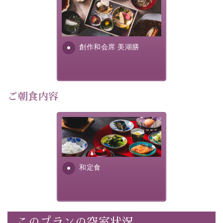
この一年限りの機会に、記憶に残るひとときをお過ごし
美湖膳とは諏訪の地で特別を
ください。
提供する為に料理長・神原 裕
明が考え出した創作和会席で
-----------【安心への取り組み】----------
す。美しい諏訪湖の幸...
創作和会席 美湖膳
個室料亭、貸切風呂のご利用が可能な上、 安心安全にご
滞在いただけるよう
30項目以上からなる独自の衛生・消毒プログラムの基、
徹底した衛生管理を行っております。
ご朝食内容
----------------------------------------------
■内容&特典■
さっぱりとした和食膳に使わ
・1,500円分館内利用券（1部屋につき1枚）
れる食材は、諏訪の名産品を
ふんだんに取り入れ、安心・
・水墨画巡りのご参加
安全を心掛けた長野県産...
・記念写真＆15周年オリジナル【フォトフレームカー
和定食
ド】プレゼント（1部屋につき1枚）
・思い出デザートプレート（1部屋につき1枚）
・朝夕個室料亭で個室食
・諏訪大社4社を巡る無料参拝バス（事前予約制）
このプランの空室状況