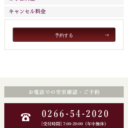
※年末年始及び御柱祭前後は運行しておりません
キャンセル料金
以上が15周年記念プランの内容です。
神秘なる諏訪湖に心癒される時間をお過ごしいただけま
したら幸いです。
予約する