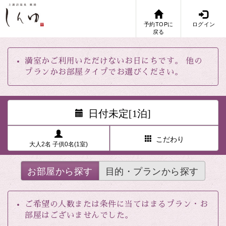
予約TOPに
ログイン
戻る
満室かご利用いただけないお日にちです。 他の
プランかお部屋タイプでお選びください。
日付未定[1泊]
こだわり
大人2名 子供0名(1室)
お部屋から探す
目的・プランから探す
ご希望の人数または条件に当てはまるプラン・お
部屋はございませんでした。