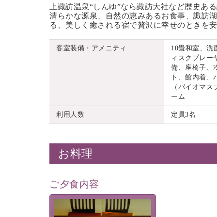
上諏訪温泉“しんゆ”なら諏訪大社など歴史あ
清らかな源泉、自然の恵みあるお食事、諏訪湖
る、美しく癒される宿で贅沢に幸せのときを
客室装備・アメニティ
10畳和室、
ィスクプレーヤ
備、座椅子、
ト、館内着、
（バイオマス
ーム
利用人数
定員3名
お料理
ご夕食内容
夕食なしご夕食を追加される