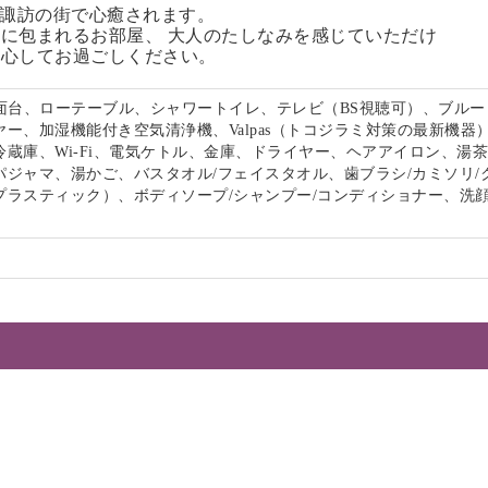
る諏訪の街で心癒されます。
に包まれるお部屋、 大人のたしなみを感じていただけ
安心してお過ごしください。
洗面台、ローテーブル、シャワートイレ、テレビ（BS視聴可）、ブルー
ー、加湿機能付き空気清浄機、Valpas（トコジラミ対策の最新機器
冷蔵庫、Wi-Fi、電気ケトル、金庫、ドライヤー、ヘアアイロン、湯
パジャマ、湯かご、バスタオル/フェイスタオル、歯ブラシ/カミソリ/
プラスティック）、ボディソープ/シャンプー/コンディショナー、洗