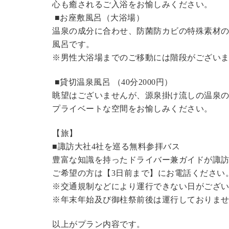
心も癒されるご入浴をお愉しみください。
■お座敷風呂（大浴場）
温泉の成分に合わせ、防菌防カビの特殊素材の
風呂です。
※男性大浴場までのご移動には階段がございま
■貸切温泉風呂 （40分2000円）
眺望はございませんが、源泉掛け流しの温泉
プライベートな空間をお愉しみください。
【旅】
■諏訪大社4社を巡る無料参拝バス
豊富な知識を持ったドライバー兼ガイドが諏
ご希望の方は【3日前まで】にお電話ください
※交通規制などにより運行できない日がござ
※年末年始及び御柱祭前後は運行しておりま
以上がプラン内容です。