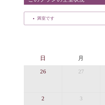
満室です
日
月
26
27
2
3