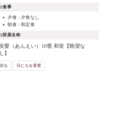
お食事
夕食 : 夕食なし
朝食 : 和定食
お部屋名称
安嬰（あんえい）10畳 和室【眺望な
し】
戻る
日にちを変更