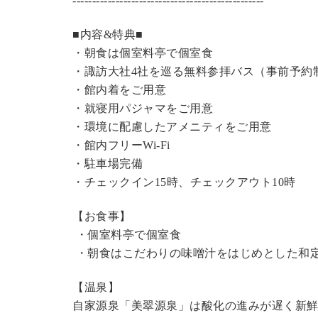
----------------------------------------------
---
■内容&特典■
・朝食は個室料亭で個室食
・諏訪大社4社を巡る無料参拝バス（事前予約
・館内着をご用意
・就寝用パジャマをご用意
・環境に配慮したアメニティをご用意
・館内フリーWi-Fi
・駐車場完備
・チェックイン15時、チェックアウト10時
【お食事】
・個室料亭で個室食
・朝食はこだわりの味噌汁をはじめとした和
【温泉】
自家源泉「美翠源泉」は酸化の進みが遅く新