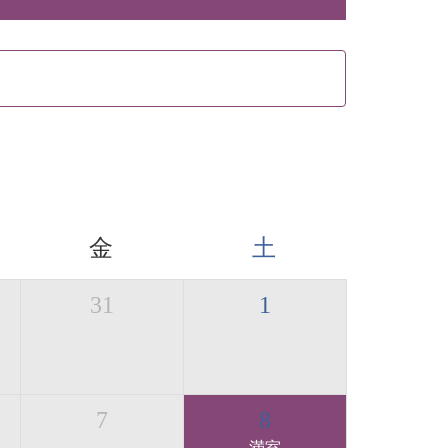
金
土
31
1
7
8
満室