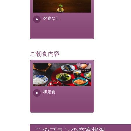
場合は、二食付きのプランを
お選びくださいませ。
夕食なし
ご朝食内容
さっぱりとした和食膳に使わ
れる食材は、諏訪の名産品を
ふんだんに取り入れ、安心・
安全を心掛けた長野県産...
和定食
このプランの空室状況