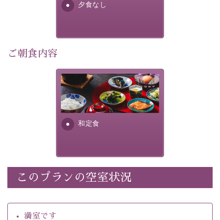
夕食なし
・館内着をご用意
・環境に配慮したアメニティをご用意
・館内フリーWi-Fi 
・駐車場完備
ご朝食内容
・チェックイン15時、チェックアウト10時
さっぱりとした和食膳に使わ
【お食事】
れる食材は、諏訪の名産品を
 ・個室料亭で個室食 
ふんだんに取り入れ、安心・
 ・朝食はこだわりの味噌汁をはじめとした和定食 
安全を心掛けた長野県産...
和定食
【温泉】 
自家源泉「美翠源泉」は酸化の進みが遅く新鮮で若返り
の効果が高い、極めて希有な源泉です。身も心も癒され
るご入浴をお愉しみください。
 ■お座敷風呂（大浴場）
このプランの空室状況
温泉の成分に合わせ、防菌防カビの特殊素材の畳を使
用。 足元が柔らかく、そして滑りにくい畳のお風呂で
満室です