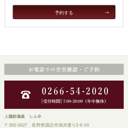
予約する
上諏訪温泉 しんゆ
〒392-0027 長野県諏訪市湖岸通り2-6-30