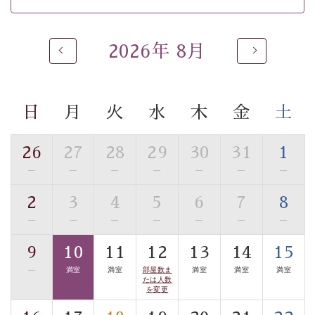
※男性大浴場までのご移動には階段がございます。 予め
ご了承のほどお願いいたします。
2026年 8月
 ■
貸切温泉風呂
 （40分2000円）
眺望はございませんが、源泉掛け流しの温泉の質を楽し
む
貸切温泉風呂
です。ゆったりといやされるプライベー
トな空間をお愉しみください。 
日
月
火
水
木
金
土
【旅】 
■諏訪大社4社を巡る無料参拝バス 
26
27
28
29
30
31
1
豊富な知識を持ったドライバー兼ガイドが諏訪大社をご
—
—
—
—
—
—
—
事前ご予約制ですので、ご利用ご希望の方
案内します。
は【3日前まで】にお電話ください。
2
3
4
5
6
7
8
※交通規制などにより運行できない日がございます 
—
—
—
—
—
—
—
※年末年始及び御柱祭前後は運行しておりません 
9
10
11
12
13
14
15
以上がプラン内容です。 
—
満室
満室
部屋数ま
満室
満室
満室
上諏訪温泉“しんゆ”なら諏訪大社など歴史ある諏訪の街
たは人数
で心癒されます。
を変更
清らかな源泉、自然の恵みあるお食事、諏訪湖に包まれ