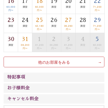
16
17
18
19
20
21
22
るお部屋、 大人のたしなみを感じていただける、美しく
60,000
満室
60,000
満室
満室
満室
71,200
癒される宿で贅沢に幸せのときを安心してお過ごしくだ
円〜
円〜
円〜
さい。
23
24
25
26
27
28
29
満室
満室
42,180
満室
36,260
満室
71,200
円〜
円〜
円〜
30
31
1
2
3
4
5
満室
38,240
41,200
34,280
41,200
満室
60,000
円〜
円〜
円〜
円〜
円〜
他のお部屋をみる
特記事項
お子様料金
キャンセル料金