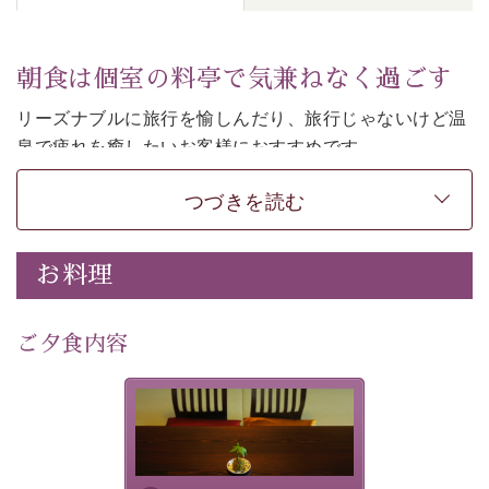
朝食は個室の料亭で気兼ねなく過ごす
リーズナブルに旅行を愉しんだり、旅行じゃないけど温
泉で疲れを癒したいお客様におすすめです。
ご朝食は個室の料亭で気兼ねなくお食事をお愉しみくだ
つづきを読む
さい。
-----------【安心への取り組み】---------- 
お料理
個室料亭、貸切風呂のご利用が可能な上、 安心安全にご
滞在いただけるよう
30項目以上からなる独自の衛生・消毒プログラムの基、
ご夕食内容
徹底した衛生管理を行っております。 
----------------------------------------------
-
-
-
夕食なしご夕食を追加される
場合は、二食付きのプランを
■内容&特典■ 
お選びくださいませ。
・朝食は個室料亭で個室食 
・諏訪大社4社を巡る無料参拝バス（事前予約制） 