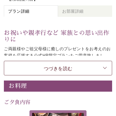
プラン詳細
お部屋詳細
お祝いや親孝行など 家族との思い出作
りに
ご両親様やご祖父母様に癒しのプレゼントをお考えのお
客様を
応援する公式HP限定プランをご用意致しまし
た。
つづきを読む
日頃なかなか言えない感謝の気持ちを
ご旅行で
お伝えし
てみてはいかがでしょうか。
-----------【安心への取り組み】----------
お料理
個室料亭、貸切風呂のご利用が可能な上、 安心安全にご
滞在いただけるよう
30項目以上からなる独自の衛生・消毒プログラムの基、
ご夕食内容
徹底した衛生管理を行っております。
---------------------------------------------