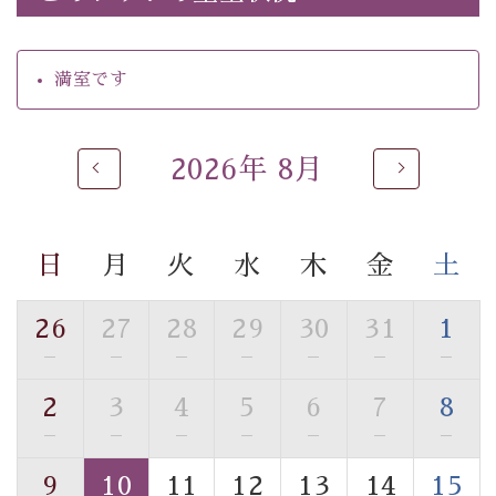
・朝食はこだわりの味噌汁をはじめとした和定食
【温泉】
満室です
自家源泉「美翠源泉」は酸化の進みが遅く新鮮で若返り
の効果が高い、極めて希有な源泉です。身も心も癒され
るご入浴をお愉しみください。
2026年 8月
■お座敷風呂（大浴場）
温泉の成分に合わせ、防菌防カビの特殊素材の畳を使
用。 足元が柔らかく、そして滑りにくい畳のお風呂で
日
月
火
水
木
金
土
す。
※男性大浴場までのご移動には階段がございます。 予め
ご了承のほどお願いいたします。
26
27
28
29
30
31
1
—
—
—
—
—
—
—
■貸切温泉風呂 （40分2000円）
2
3
4
5
6
7
8
眺望はございませんが、源泉掛け流しの温泉の質を楽し
む貸切温泉風呂です。ゆったりといやされるプライベー
—
—
—
—
—
—
—
トな空間をお愉しみください。
9
10
11
12
13
14
15