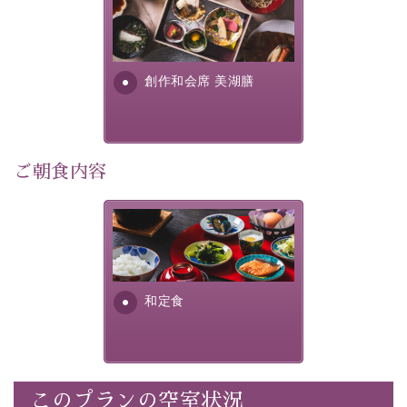
美湖膳とは諏訪の地で特別を
■内容&特典■
提供する為に料理長・神原 裕
明が考え出した創作和会席で
・記念写真＆オリジナル【フォトフレームカード】プレ
す。美しい諏訪湖の幸...
ゼント
創作和会席 美湖膳
・
思い出デザートプレート付き
・朝夕個室料亭で個室食
・諏訪大社4社を巡る無料参拝バス（事前予約制）
・館内着をご用意
ご朝食内容
・就寝用パジャマをご用意
・環境に配慮したアメニティをご用意
さっぱりとした和食膳に使わ
・館内フリーWi-Fi
れる食材は、諏訪の名産品を
・駐車場完備
ふんだんに取り入れ、安心・
・チェックイン15時、チェックアウト10時
安全を心掛けた長野県産...
和定食
【お食事】
・朝夕個室料亭で個室食
・夕食は地産地消の創作和会席 美湖膳（二十四節気と
いう昔の暦による料理表現）
このプランの空室状況