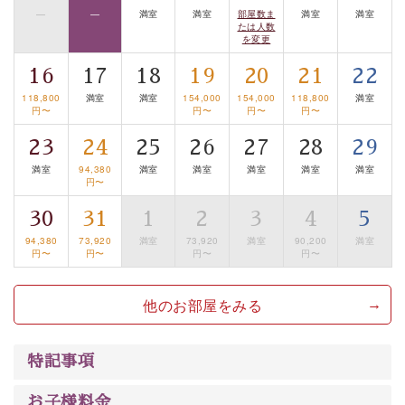
—
—
満室
満室
部屋数ま
満室
満室
【旅】
たは人数
を変更
■諏訪大社4社を巡る無料参拝バス
豊富な知識を持ったドライバー兼ガイドが諏訪大社をご
16
17
18
19
20
21
22
案内します。
事前ご予約制ですので、ご利用ご希望の方
118,800
満室
満室
154,000
154,000
118,800
満室
は【3日前まで】にお電話ください。
円〜
円〜
円〜
円〜
※交通規制などにより運行できない日がございます
23
24
25
26
27
28
29
※年末年始及び御柱祭前後は運行しておりません
満室
94,380
満室
満室
満室
満室
満室
円〜
以上がプラン内容です。
30
31
1
2
3
4
5
上諏訪温泉“しんゆ”なら諏訪大社など歴史ある諏訪の街
94,380
73,920
満室
73,920
満室
90,200
満室
で心癒されます。
円〜
円〜
円〜
円〜
清らかな源泉、自然の恵みあるお食事、諏訪湖に包まれ
るお部屋、 大人のたしなみを感じていただける、美しく
他のお部屋をみる
癒される宿で贅沢に幸せのときを安心してお過ごしくだ
さい。
特記事項
お子様料金