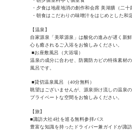
・朝夕個室料亭で個室食
・夕食は地産地消の創作和会席 美湖膳（二十
・朝食はこだわりの味噌汁をはじめとした和
【温泉】
自家源泉「美翠源泉」は酸化の進みが遅く新
心も癒されるご入浴をお愉しみください。
■お座敷風呂（大浴場）
温泉の成分に合わせ、防菌防カビの特殊素材の
風呂です。
■貸切温泉風呂 （40分無料）
眺望はございませんが、源泉掛け流しの温泉
プライベートな空間をお愉しみください。
【旅】
■諏訪大社4社を巡る無料参拝バス
豊富な知識を持ったドライバー兼ガイドが諏