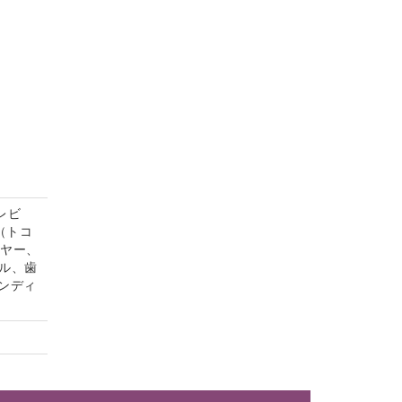
レビ
（トコ
イヤー、
ル、歯
ンディ