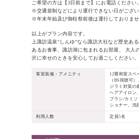
ご希望の方は【3日前まで】にお電話ください
※交通規制などにより運行できない日がござ
※年末年始及び御柱祭前後は運行しておりま
以上がプラン内容です。
上諏訪温泉“しんゆ”なら諏訪大社など歴史あ
あるお食事、諏訪湖に包まれるお部屋、 大人
沢に幸せのときを安心してお過ごしください
客室装備・アメニティ
12畳和室ス
（BS視聴可）
ジラミ対策の
ヘアアイロン
ブラシ/カミソ
ショナー、洗
利用人数
定員5名