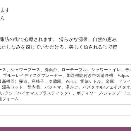
。
います
せん
る諏訪の街で心癒されます。 清らかな源泉、自然の恵み
のたしなみを感じていただける、美しく癒される宿で贅
。
ペース、シャワーブース、洗面台、ローテーブル、シャワートイレ、テ
、ブルーレイディスクプレーヤー、加湿機能付き空気清浄機、Valpas
最新機器）完備、座椅子、冷蔵庫、Wi-Fi、電気ケトル、金庫、ドラ
、湯茶セット、館内着、パジャマ、湯かご、バスタオル/フェイスタオ
リ/クシ（バイオマスプラスティック）、ボディソープ/シャンプー/コ
顔フォーム