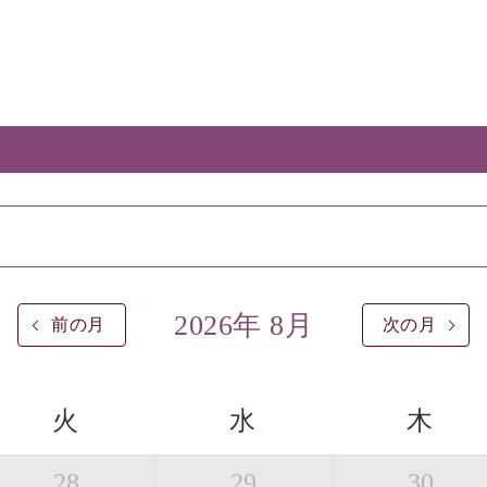
2026年 8月
前の月
次の月
火
水
木
28
29
30