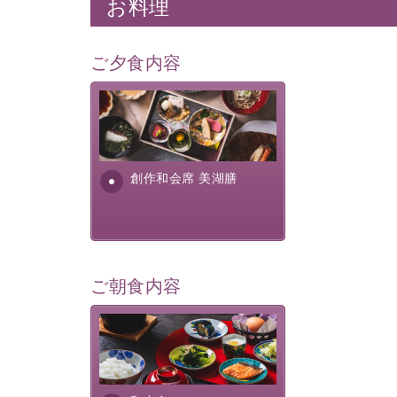
お料理
ご夕食内容
美湖膳とは諏訪の地で特別を
提供する為に料理長・神原 裕
明が考え出した創作和会席で
す。美しい諏訪湖の幸...
創作和会席 美湖膳
ご朝食内容
さっぱりとした和食膳に使わ
れる食材は、諏訪の名産品を
ふんだんに取り入れ、安心・