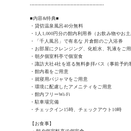
----------------------------------------------
■内容&特典■
・
貸切温泉風呂
40分無料
・1人1,000円分の館内利用券（お飲み物やお
・「千人風呂」で有名な 片倉館のご入浴券
・お部屋にクレンジング、化粧水、乳液をご
・朝夕個室料亭で個室食
・諏訪大社4社を巡る無料参拝バス（事前予約
・館内着をご用意
・就寝用パジャマをご用意
・環境に配慮したアメニティをご用意
・館内フリーWi-Fi
・駐車場完備
・チェックイン15時、チェックアウト10時
【お食事】