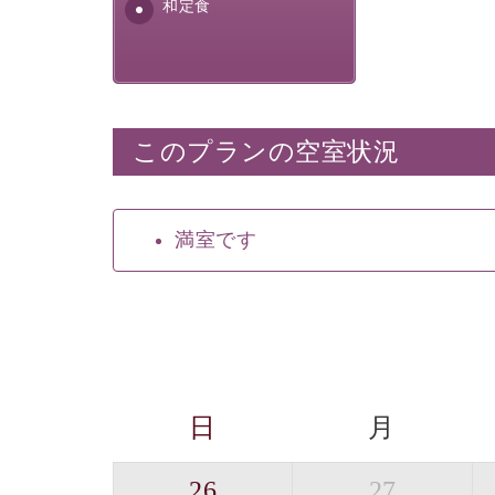
安全を心掛けた長野県産...
和定食
このプランの空室状況
満室です
日
月
26
27