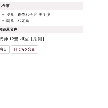
お食事
夕食 : 創作和会席 美湖膳
朝食 : 和定食
お部屋名称
光神 12畳 和室【湖側】
戻る
日にちを変更