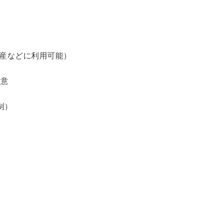
土産などに利用可能）
用意
制）