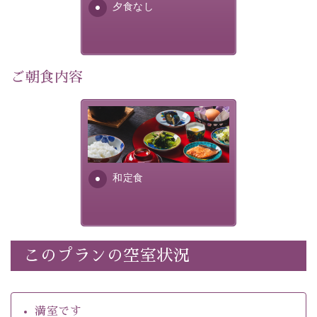
夕食なし
・館内着をご用意
・環境に配慮したアメニティをご用意
・館内フリーWi-Fi 
・駐車場完備
ご朝食内容
・チェックイン15時、チェックアウト10時
さっぱりとした和食膳に使わ
【お食事】
れる食材は、諏訪の名産品を
 ・個室料亭で個室食 
ふんだんに取り入れ、安心・
 ・朝食はこだわりの味噌汁をはじめとした和定食 
安全を心掛けた長野県産...
和定食
【温泉】 
自家源泉「美翠源泉」は酸化の進みが遅く新鮮で若返り
の効果が高い、極めて希有な源泉です。身も心も癒され
るご入浴をお愉しみください。
 ■お座敷風呂（大浴場）
このプランの空室状況
温泉の成分に合わせ、防菌防カビの特殊素材の畳を使
用。 足元が柔らかく、そして滑りにくい畳のお風呂で
満室です