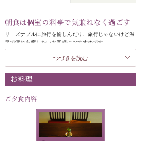
朝食は個室の料亭で気兼ねなく過ごす
リーズナブルに旅行を愉しんだり、旅行じゃないけど温
泉で疲れを癒したいお客様におすすめです。
ご朝食は個室の料亭で気兼ねなくお食事をお愉しみくだ
つづきを読む
さい。
-----------【安心への取り組み】---------- 
お料理
個室料亭、貸切風呂のご利用が可能な上、 安心安全にご
滞在いただけるよう
30項目以上からなる独自の衛生・消毒プログラムの基、
ご夕食内容
徹底した衛生管理を行っております。 
----------------------------------------------
-
-
-
夕食なしご夕食を追加される
場合は、二食付きのプランを
■内容&特典■ 
お選びくださいませ。
・朝食は個室料亭で個室食 
・諏訪大社4社を巡る無料参拝バス（事前予約制） 