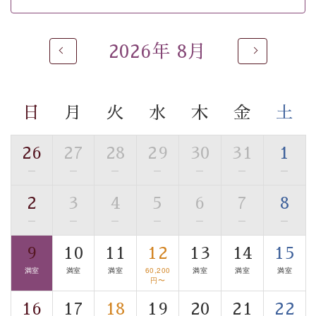
※男性大浴場までのご移動には階段がございます。 予め
ご了承のほどお願いいたします。
2026年 8月
 ■
貸切温泉風呂
 （40分2000円）
眺望はございませんが、源泉掛け流しの温泉の質を楽し
む
貸切温泉風呂
です。ゆったりといやされるプライベー
トな空間をお愉しみください。 
日
月
火
水
木
金
土
【旅】 
■諏訪大社4社を巡る無料参拝バス 
26
27
28
29
30
31
1
豊富な知識を持ったドライバー兼ガイドが諏訪大社をご
—
—
—
—
—
—
—
事前ご予約制ですので、ご利用ご希望の方
案内します。
は【3日前まで】にお電話ください。
2
3
4
5
6
7
8
※交通規制などにより運行できない日がございます 
—
—
—
—
—
—
—
※年末年始及び御柱祭前後は運行しておりません 
9
10
11
12
13
14
15
以上がプラン内容です。 
満室
満室
満室
60,200
満室
満室
満室
上諏訪温泉“しんゆ”なら諏訪大社など歴史ある諏訪の街
円〜
で心癒されます。
16
17
18
19
20
21
22
清らかな源泉、自然の恵みあるお食事、諏訪湖に包まれ