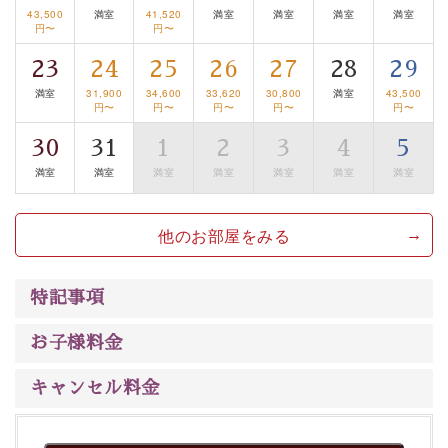
るお部屋、 大人のたしなみを感じていただける、美しく
43,500
満室
41,520
満室
満室
満室
満室
円〜
円〜
癒される宿で贅沢に幸せのときを安心してお過ごしくだ
さい。
23
24
25
26
27
28
29
満室
31,900
34,600
33,620
30,800
満室
43,500
円〜
円〜
円〜
円〜
円〜
30
31
1
2
3
4
5
満室
満室
満室
満室
満室
満室
満室
他のお部屋をみる
特記事項
お子様料金
キャンセル料金