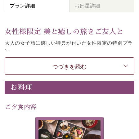
プラン詳細
お部屋詳細
女性様限定 美と癒しの旅をご友人と
大人の女子旅に嬉しい特典が付いた女性限定の特別プラ
ン。
女性同士の癒しの旅を愉しみたいならこちら。
つづきを読む
-----------【安心への取り組み】----------
個室料亭、貸切風呂のご利用が可能な上、 安心安全にご
滞在いただけるよう
お料理
30項目以上からなる独自の衛生・消毒プログラムの基、
徹底した衛生管理を行っております。
---------------------------------------------
ご夕食内容
■内容&特典■
・
貸切温泉風呂
40分無料
美湖膳とは諏訪の地で特別を
・
1人1,000円分の館内利用券（お飲み物やお土産などに
提供する為に料理長・神原 裕
明が考え出した創作和会席で