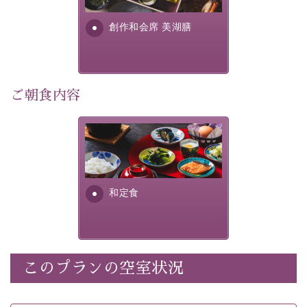
利用可能）
す。美しい諏訪湖の幸...
・
「千人風呂」で有名な 片倉館のご入浴券
創作和会席 美湖膳
・お部屋に
クレンジング、化粧水、乳液
をご用意
・朝夕個室料亭で個室食
・諏訪大社4社を巡る無料参拝バス（事前予約制）
・館内着をご用意
ご朝食内容
・就寝用パジャマをご用意
・環境に配慮したアメニティをご用意
さっぱりとした和食膳に使わ
・館内フリーWi-Fi
れる食材は、諏訪の名産品を
・駐車場完備
ふんだんに取り入れ、安心・
・チェックイン15時、チェックアウト10時
安全を心掛けた長野県産...
和定食
【お食事】
・朝夕個室料亭で個室食
・夕食は地産地消の創作和会席 美湖膳（二十四節気と
いう昔の暦による料理表現）
このプランの空室状況
・朝食はこだわりの味噌汁をはじめとした和定食