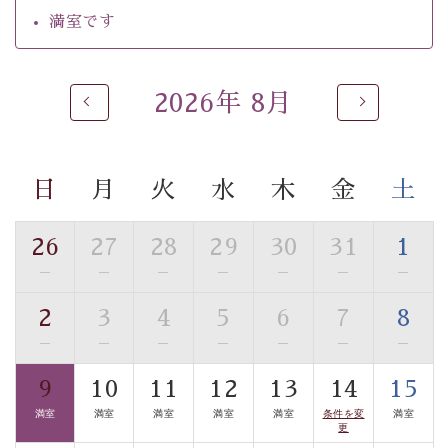
【温泉】
満室です
自家源泉「美翠源泉」は酸化の進みが遅く新鮮で若返り
の効果が高い、極めて希有な源泉です。身も心も癒され
るご入浴をお愉しみください。
2026年 8月
■お座敷風呂（大浴場）
温泉の成分に合わせ、防菌防カビの特殊素材の畳を使
用。 足元が柔らかく、そして滑りにくい畳のお風呂で
日
月
火
水
木
金
土
す。
■貸切温泉風呂 （40分無料）
26
27
28
29
30
31
1
眺望はございませんが、源泉掛け流しの温泉の質を楽し
—
—
—
—
—
—
—
む貸切温泉風呂です。ゆったりといやされるプライベー
2
3
4
5
6
7
8
トな空間をお愉しみください。
—
—
—
—
—
—
—
【旅】
9
10
11
12
13
14
15
■諏訪大社4社を巡る無料参拝バス
満室
満室
満室
満室
満室
条件を変
満室
豊富な知識を持ったドライバー兼ガイドが諏訪大社をご
更
案内します。
事前ご予約制ですので、ご利用ご希望の方