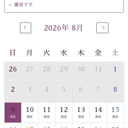
るご入浴をお愉しみください。
満室です
■お座敷風呂（大浴場）
温泉の成分に合わせ、防菌防カビの特殊素材の畳を使
用。 足元が柔らかく、そして滑りにくい畳のお風呂で
2026年 8月
す。
※男性大浴場までのご移動には階段がございます。 予め
ご了承のほどお願いいたします。
日
月
火
水
木
金
土
■貸切温泉風呂 （40分2000円）
26
27
28
29
30
31
1
眺望はございませんが、源泉掛け流しの温泉の質を楽し
—
—
—
—
—
—
—
む貸切温泉風呂です。ゆったりといやされるプライベー
トな空間をお愉しみください。
2
3
4
5
6
7
8
—
—
—
—
—
—
—
【旅】
■諏訪大社4社を巡る無料参拝バス
9
10
11
12
13
14
15
豊富な知識を持ったドライバー兼ガイドが諏訪大社をご
満室
満室
満室
満室
満室
満室
満室
案内します。
事前ご予約制ですので、ご利用ご希望の方