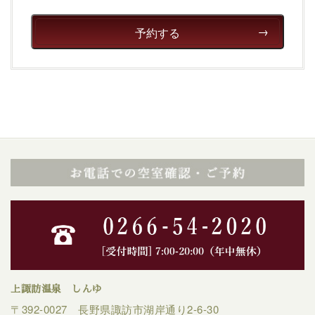
予約する
上諏訪温泉 しんゆ
〒392-0027 長野県諏訪市湖岸通り2-6-30