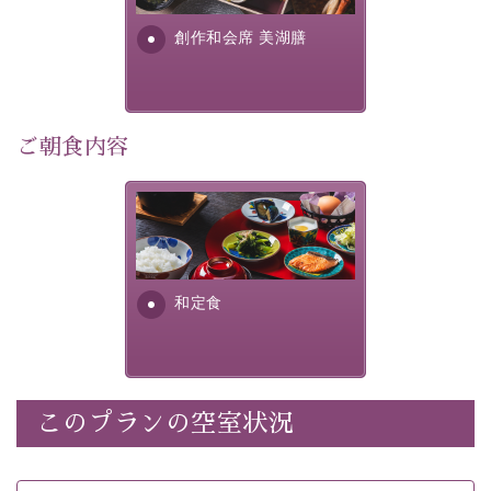
・朝夕個室料亭で個室食
す。美しい諏訪湖の幸...
・諏訪大社4社を巡る無料参拝バス（事前予約制）
創作和会席 美湖膳
・館内着をご用意
・就寝用パジャマをご用意
・環境に配慮したアメニティをご用意
・館内フリーWi-Fi
ご朝食内容
・駐車場完備
・チェックイン15時、チェックアウト10時
さっぱりとした和食膳に使わ
れる食材は、諏訪の名産品を
【お食事】
ふんだんに取り入れ、安心・
安全を心掛けた長野県産...
・朝夕個室料亭で個室食
和定食
・夕食は地産地消の創作和会席 美湖膳（二十四節気と
いう昔の暦による料理表現）
・朝食はこだわりの味噌汁をはじめとした和定食
このプランの空室状況
【温泉】
自家源泉「美翠源泉」は酸化の進みが遅く新鮮で若返り
の効果が高い、極めて希有な源泉です。身も心も癒され