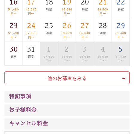
は【3日前まで】にお電話ください。
16
17
18
19
20
21
22
※交通規制などにより運行できない日がございます
51,480
45,540
満室
45,540
満室
49,500
満室
円〜
円〜
円〜
円〜
※年末年始及び御柱祭前後は運行しておりません
23
24
25
26
27
28
29
以上が基本プランの内容です。
51,480
37,620
満室
39,600
35,640
満室
51,480
円〜
円〜
円〜
円〜
円〜
神秘なる諏訪湖に心癒される時間をお過ごしいただけま
したら幸いです。
30
31
1
2
3
4
5
満室
満室
37,620
33,660
35,640
35,640
51,480
円〜
円〜
円〜
円〜
円〜
他のお部屋をみる
特記事項
お子様料金
キャンセル料金