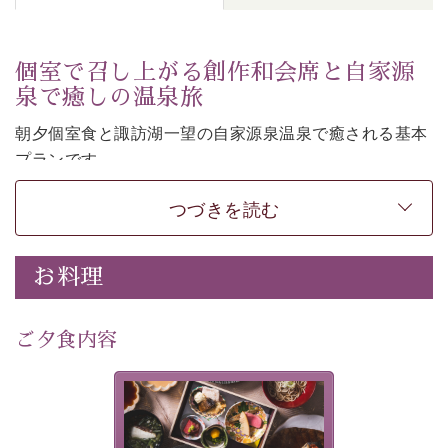
個室で召し上がる創作和会席と自家源
泉で癒しの温泉旅
朝夕個室食と諏訪湖一望の自家源泉温泉で癒される基本
プランです。
諏訪湖を眺めながら幽玄な装飾の館内で静かに寛いでお
つづきを読む
過ごしください。
-----------【安心への取り組み】----------
個室料亭、貸切風呂のご利用が可能な上、 安心安全にご
お料理
滞在いただけるよう
30項目以上からなる独自の衛生・消毒プログラムの基、
ご夕食内容
徹底した衛生管理を行っております。
---------------------------------------------
美湖膳とは諏訪の地で特別を
提供する為に料理長・神原 裕
■内容&特典■
明が考え出した創作和会席で