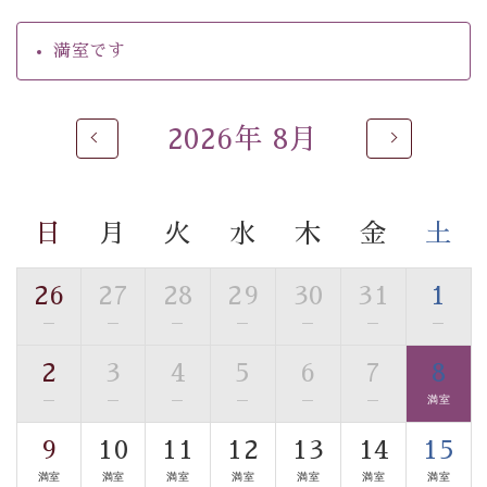
【温泉】
満室です
自家源泉「美翠源泉」は酸化の進みが遅く新鮮で若返り
の効果が高い、極めて希有な源泉です。身も心も癒され
るご入浴をお愉しみください。
2026年 8月
■お座敷風呂（大浴場）
温泉の成分に合わせ、防菌防カビの特殊素材の畳を使
用。 足元が柔らかく、そして滑りにくい畳のお風呂で
日
月
火
水
木
金
土
す。
■貸切温泉風呂 （40分無料）
26
27
28
29
30
31
1
眺望はございませんが、源泉掛け流しの温泉の質を楽し
—
—
—
—
—
—
—
む貸切温泉風呂です。ゆったりといやされるプライベー
2
3
4
5
6
7
8
トな空間をお愉しみください。
—
—
—
—
—
—
満室
【旅】
9
10
11
12
13
14
15
■諏訪大社4社を巡る無料参拝バス
満室
満室
満室
満室
満室
満室
満室
豊富な知識を持ったドライバー兼ガイドが諏訪大社をご