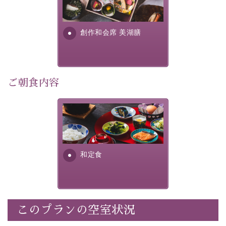
・
1人1,000円分の館内利用券（お飲み物やお土産などに
提供する為に料理長・神原 裕
明が考え出した創作和会席で
利用可能）
す。美しい諏訪湖の幸...
・
「千人風呂」で有名な 片倉館のご入浴券
創作和会席 美湖膳
・お部屋に
クレンジング、化粧水、乳液
をご用意
・朝夕個室料亭で個室食
・諏訪大社4社を巡る無料参拝バス（事前予約制）
・館内着をご用意
ご朝食内容
・就寝用パジャマをご用意
・環境に配慮したアメニティをご用意
さっぱりとした和食膳に使わ
・館内フリーWi-Fi
れる食材は、諏訪の名産品を
・駐車場完備
ふんだんに取り入れ、安心・
・チェックイン15時、チェックアウト10時
安全を心掛けた長野県産...
和定食
【お食事】
・朝夕個室料亭で個室食
・夕食は地産地消の創作和会席 美湖膳（二十四節気と
いう昔の暦による料理表現）
このプランの空室状況
・朝食はこだわりの味噌汁をはじめとした和定食