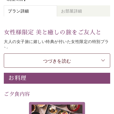
プラン詳細
お部屋詳細
女性様限定 美と癒しの旅をご友人と
大人の女子旅に嬉しい特典が付いた女性限定の特別プラ
ン。
女性同士の癒しの旅を愉しみたいならこちら。
つづきを読む
-----------【安心への取り組み】----------
個室料亭、貸切風呂のご利用が可能な上、 安心安全にご
滞在いただけるよう
お料理
30項目以上からなる独自の衛生・消毒プログラムの基、
徹底した衛生管理を行っております。
---------------------------------------------
ご夕食内容
■内容&特典■
・
貸切温泉風呂
40分無料
美湖膳とは諏訪の地で特別を