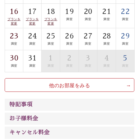
案内します。
事前ご予約制ですので、ご利用ご希望の方
16
17
18
19
20
21
22
は【3日前まで】にお電話ください。
プランを
プランを
プランを
満室
満室
満室
満室
※交通規制などにより運行できない日がございます
変更
変更
変更
※年末年始及び御柱祭前後は運行しておりません
23
24
25
26
27
28
29
満室
満室
満室
満室
満室
満室
満室
以上がプラン内容です。
上諏訪温泉“しんゆ”なら諏訪大社など歴史ある諏訪の街
30
31
1
2
3
4
5
で心癒されます。 清らかな源泉、自然の恵みあるお食
満室
満室
満室
満室
満室
満室
満室
事、諏訪湖に包まれるお部屋、 大人のたしなみを感じて
いただける、美しく癒される宿で贅沢に幸せのときを安
他のお部屋をみる
心してお過ごしください。
特記事項
お子様料金
キャンセル料金