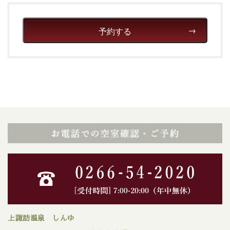
予約する
上諏訪温泉 しんゆ