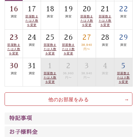
は【3日前まで】にお電話ください。
16
17
18
19
20
21
22
※交通規制などにより運行できない日がございます
※年末年始及び御柱祭前後は運行しておりません
満室
部屋数ま
満室
満室
部屋数ま
部屋数ま
満室
たは人数
たは人数
たは人数
を変更
を変更
を変更
以上が基本プランの内容です。
23
24
25
26
27
28
29
神秘なる諏訪湖に心癒される時間をお過ごしいただけま
部屋数ま
満室
部屋数ま
部屋数ま
38,940
満室
満室
したら幸いです。
たは人数
たは人数
たは人数
円〜
を変更
を変更
を変更
30
31
1
2
3
4
5
満室
満室
部屋数ま
36,960
38,940
満室
部屋数ま
たは人数
円〜
円〜
たは人数
を変更
を変更
他のお部屋をみる
特記事項
お子様料金