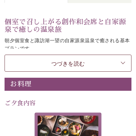
個室で召し上がる創作和会席と自家源
泉で癒しの温泉旅
朝夕個室食と諏訪湖一望の自家源泉温泉で癒される基本
プランです。
諏訪湖を眺めながら幽玄な装飾の館内で静かに寛いでお
つづきを読む
過ごしください。
-----------【安心への取り組み】----------
個室料亭、貸切風呂のご利用が可能な上、 安心安全にご
お料理
滞在いただけるよう
30項目以上からなる独自の衛生・消毒プログラムの基、
ご夕食内容
徹底した衛生管理を行っております。
---------------------------------------------
美湖膳とは諏訪の地で特別を
提供する為に料理長・神原 裕
■内容&特典■
明が考え出した創作和会席で