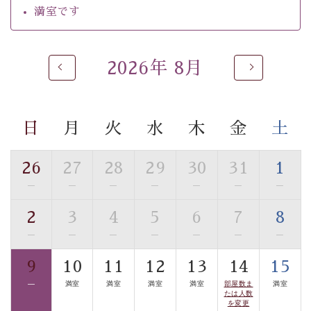
るご入浴をお愉しみください。
満室です
■お座敷風呂（大浴場）
温泉の成分に合わせ、防菌防カビの特殊素材の畳を使
用。 足元が柔らかく、そして滑りにくい畳のお風呂で
2026年 8月
す。
※男性大浴場までのご移動には階段がございます。 予め
ご了承のほどお願いいたします。
日
月
火
水
木
金
土
■貸切温泉風呂 （40分2000円）
26
27
28
29
30
31
1
眺望はございませんが、源泉掛け流しの温泉の質を楽し
—
—
—
—
—
—
—
む貸切温泉風呂です。ゆったりといやされるプライベー
トな空間をお愉しみください。
2
3
4
5
6
7
8
—
—
—
—
—
—
—
【旅】
■諏訪大社4社を巡る無料参拝バス
9
10
11
12
13
14
15
豊富な知識を持ったドライバー兼ガイドが諏訪大社をご
—
満室
満室
満室
満室
部屋数ま
満室
案内します。
事前ご予約制ですので、ご利用ご希望の方
たは人数
を変更