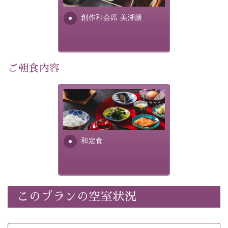
・朝夕個室料亭で個室食
す。美しい諏訪湖の幸...
・諏訪大社4社を巡る無料参拝バス（事前予約制）
創作和会席 美湖膳
・館内着をご用意
・就寝用パジャマをご用意
・環境に配慮したアメニティをご用意
・館内フリーWi-Fi
ご朝食内容
・駐車場完備
・チェックイン15時、チェックアウト10時
さっぱりとした和食膳に使わ
れる食材は、諏訪の名産品を
【お食事】
ふんだんに取り入れ、安心・
安全を心掛けた長野県産...
・朝夕個室料亭で個室食
和定食
・夕食は地産地消の創作和会席 美湖膳（二十四節気と
いう昔の暦による料理表現）
・朝食はこだわりの味噌汁をはじめとした和定食
このプランの空室状況
【温泉】
自家源泉「美翠源泉」は酸化の進みが遅く新鮮で若返り
の効果が高い、極めて希有な源泉です。身も心も癒され