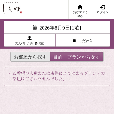
予約TOPに
ログイン
戻る
2026年8月9日[1泊]
こだわり
大人2名 子供0名(1室)
お部屋から探す
目的・プランから探す
ご希望の人数または条件に当てはまるプラン・お
部屋はございませんでした。