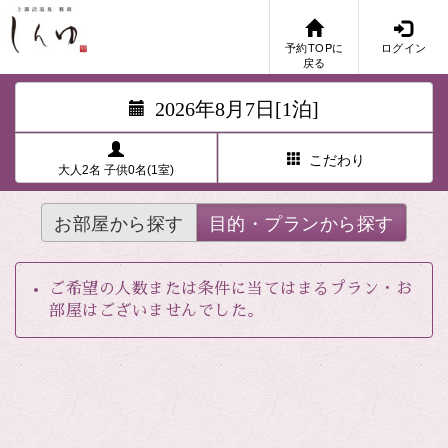
予約TOPに
ログイン
戻る
2026年8月7日[1泊]
こだわり
大人2名 子供0名(1室)
お部屋から探す
目的・プランから探す
ご希望の人数または条件に当てはまるプラン・お
部屋はございませんでした。