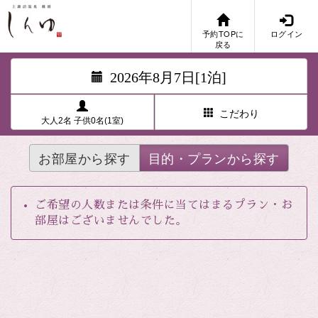
予約TOPに
ログイン
戻る
2026年8月7日[1泊]
こだわり
大人2名 子供0名(1室)
お部屋から探す
目的・プランから探す
ご希望の人数または条件に当てはまるプラン・お
部屋はございませんでした。