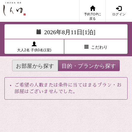
予約TOPに
ログイン
戻る
2026年8月11日[1泊]
こだわり
大人2名 子供0名(1室)
お部屋から探す
目的・プランから探す
ご希望の人数または条件に当てはまるプラン・お
部屋はございませんでした。