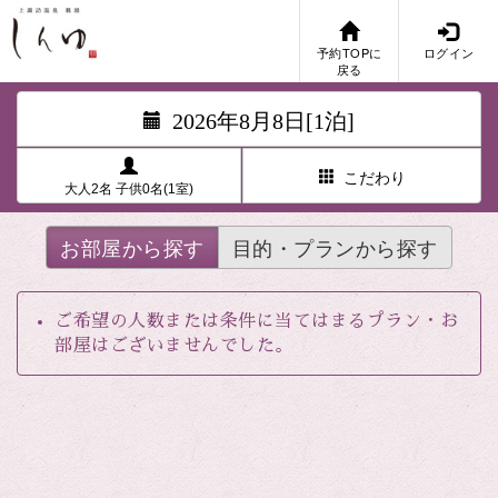
予約TOPに
ログイン
戻る
2026年8月8日[1泊]
こだわり
大人2名 子供0名(1室)
お部屋から探す
目的・プランから探す
ご希望の人数または条件に当てはまるプラン・お
部屋はございませんでした。