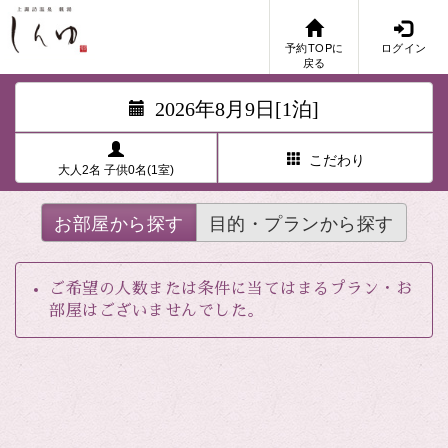
予約TOPに
ログイン
戻る
2026年8月9日[1泊]
こだわり
大人2名 子供0名(1室)
お部屋から探す
目的・プランから探す
ご希望の人数または条件に当てはまるプラン・お
部屋はございませんでした。