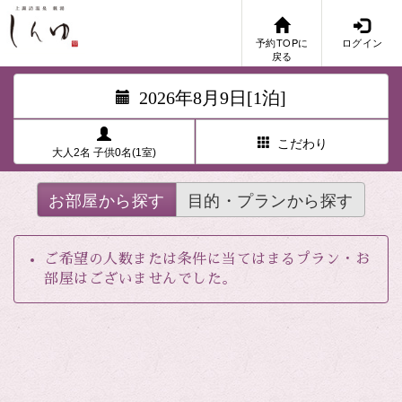
予約TOPに
ログイン
戻る
2026年8月9日[1泊]
こだわり
大人2名 子供0名(1室)
お部屋から探す
目的・プランから探す
ご希望の人数または条件に当てはまるプラン・お
部屋はございませんでした。