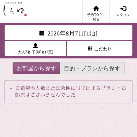
予約TOPに
ログイン
戻る
2026年8月7日[1泊]
こだわり
大人2名 子供0名(1室)
お部屋から探す
目的・プランから探す
ご希望の人数または条件に当てはまるプラン・お
部屋はございませんでした。