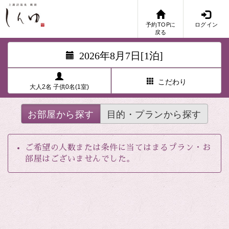
予約TOPに
ログイン
戻る
2026年8月7日[1泊]
こだわり
大人2名 子供0名(1室)
お部屋から探す
目的・プランから探す
ご希望の人数または条件に当てはまるプラン・お
部屋はございませんでした。