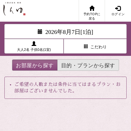
予約TOPに
ログイン
戻る
2026年8月7日[1泊]
こだわり
大人2名 子供0名(1室)
お部屋から探す
目的・プランから探す
ご希望の人数または条件に当てはまるプラン・お
部屋はございませんでした。