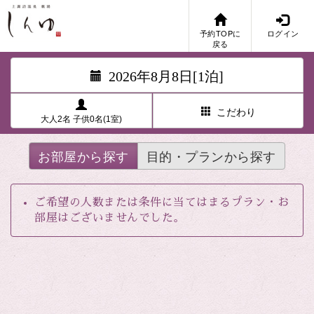
予約TOPに
ログイン
戻る
2026年8月8日[1泊]
こだわり
大人2名 子供0名(1室)
お部屋から探す
目的・プランから探す
ご希望の人数または条件に当てはまるプラン・お
部屋はございませんでした。