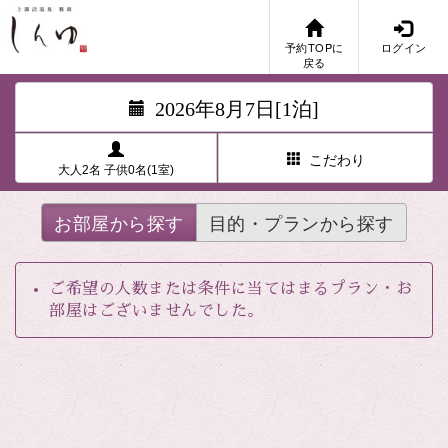
予約TOPに
ログイン
戻る
2026年8月7日[1泊]
こだわり
大人2名 子供0名(1室)
お部屋から探す
目的・プランから探す
ご希望の人数または条件に当てはまるプラン・お
部屋はございませんでした。