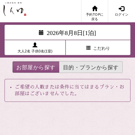
予約TOPに
ログイン
戻る
2026年8月8日[1泊]
こだわり
大人2名 子供0名(1室)
お部屋から探す
目的・プランから探す
ご希望の人数または条件に当てはまるプラン・お
部屋はございませんでした。