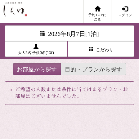
予約TOPに
ログイン
戻る
2026年8月7日[1泊]
こだわり
大人2名 子供0名(1室)
お部屋から探す
目的・プランから探す
ご希望の人数または条件に当てはまるプラン・お
部屋はございませんでした。