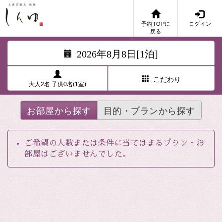
予約TOPに
ログイン
戻る
2026年8月8日[1泊]
こだわり
大人2名 子供0名(1室)
お部屋から探す
目的・プランから探す
ご希望の人数または条件に当てはまるプラン・お
部屋はございませんでした。