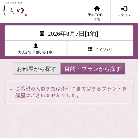
予約TOPに
ログイン
戻る
2026年8月7日[1泊]
こだわり
大人2名 子供0名(1室)
お部屋から探す
目的・プランから探す
ご希望の人数または条件に当てはまるプラン・お
部屋はございませんでした。