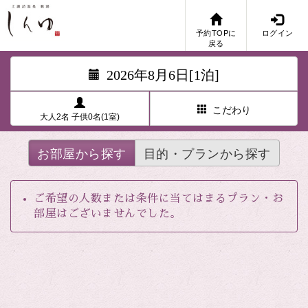
予約TOPに
ログイン
戻る
2026年8月6日[1泊]
こだわり
大人2名 子供0名(1室)
お部屋から探す
目的・プランから探す
ご希望の人数または条件に当てはまるプラン・お
部屋はございませんでした。