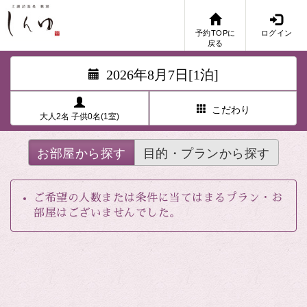
予約TOPに
ログイン
戻る
2026年8月7日[1泊]
こだわり
大人2名 子供0名(1室)
お部屋から探す
目的・プランから探す
ご希望の人数または条件に当てはまるプラン・お
部屋はございませんでした。