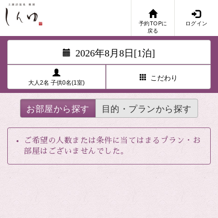
予約TOPに
ログイン
戻る
2026年8月8日[1泊]
こだわり
大人2名 子供0名(1室)
お部屋から探す
目的・プランから探す
ご希望の人数または条件に当てはまるプラン・お
部屋はございませんでした。