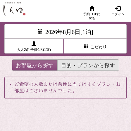
予約TOPに
ログイン
戻る
2026年8月6日[1泊]
こだわり
大人2名 子供0名(1室)
お部屋から探す
目的・プランから探す
ご希望の人数または条件に当てはまるプラン・お
部屋はございませんでした。