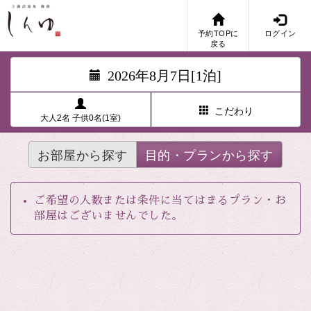
予約TOPに
ログイン
戻る
2026年8月7日[1泊]
こだわり
大人2名 子供0名(1室)
お部屋から探す
目的・プランから探す
ご希望の人数または条件に当てはまるプラン・お
部屋はございませんでした。