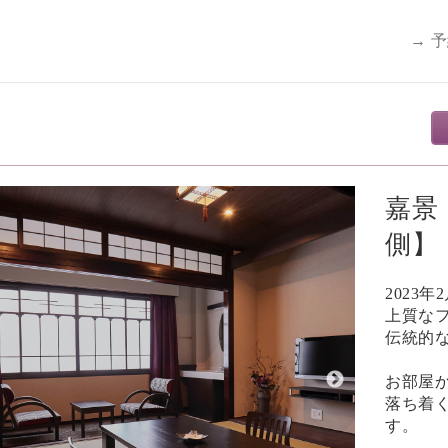
→ 
嘉景
側】
2023
上質な
伝統的
お部屋
落ち着
す。