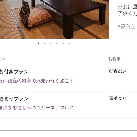
※お部
了承く
8畳和室
テレビ（
ブルー
加湿機
Valp
ラン
お食事
冷蔵庫
ヘアア
食付きプラン
朝食のみ
湯かご
歯ブラシ
食は個室の料亭で気兼ねなく過ごす
ク）
ボディソ
泊まりプラン
素泊まり
洗顔フ
家源泉を愉しみつつリーズナブルに