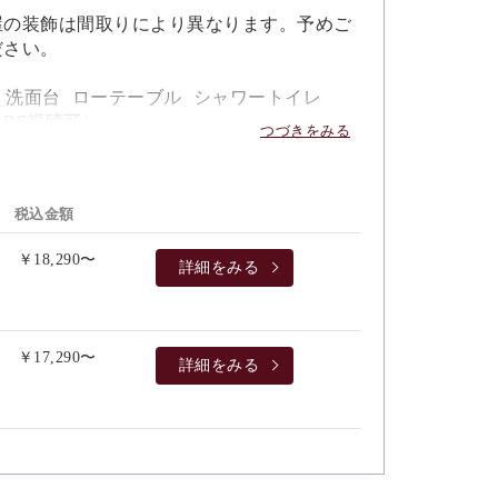
屋の装飾は間取りにより異なります。予めご
ださい。
洗面台
ローテーブル
シャワートイレ
BS視聴可）
つづきをみる
レイディスクプレーヤー
能付き空気清浄機
as（トコジラミ対策の最新機器）完備
座椅子
税込金額
Wi-Fi
電気ケトル
金庫
ドライヤー
イロン
湯茶セット
館内着
パジャマ
￥18,290〜
バスタオル/フェイスタオル
詳細をみる
/カミソリ/クシ（バイオマスプラスティッ
ープ/シャンプー/コンディショナー
￥17,290〜
ォーム
詳細をみる