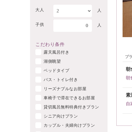
大人
人
子供
0
人
こだわり条件
露天風呂付き
プ
湖側眺望
朝
ベッドタイプ
朝
バス・トイレ付き
リーズナブルなお部屋
素
車椅子で滞在できるお部屋
自
貸切風呂無料特典付きプラン
シニア向けプラン
カップル・夫婦向けプラン