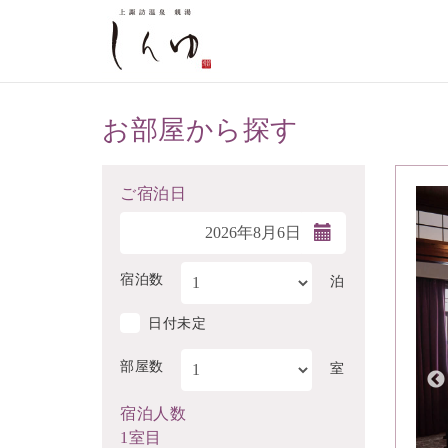
お部屋から探す
ご宿泊日
宿泊数
泊
日付未定
部屋数
室
宿泊人数
1室目