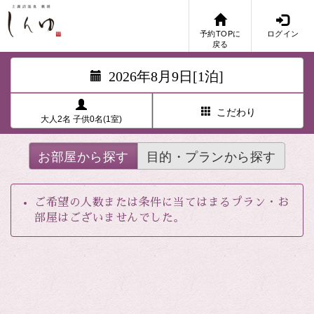
予約TOPに
ログイン
戻る
2026年8月9日[1泊]
こだわり
大人2名 子供0名(1室)
お部屋から探す
目的・プランから探す
ご希望の人数または条件に当てはまるプラン・お
部屋はございませんでした。