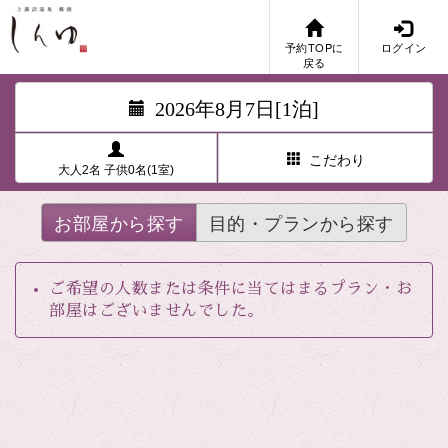
予約TOPに
ログイン
戻る
2026年8月7日[1泊]
こだわり
大人2名 子供0名(1室)
お部屋から探す
目的・プランから探す
ご希望の人数または条件に当てはまるプラン・お
部屋はございませんでした。