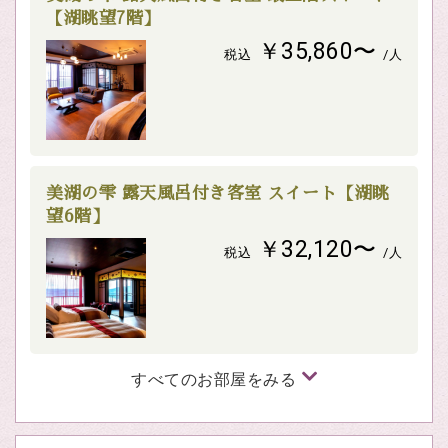
【湖眺望7階】
￥35,860〜
税込
/人
美湖の雫 露天風呂付き客室 スイート【湖眺
望6階】
￥32,120〜
税込
/人
すべてのお部屋をみる