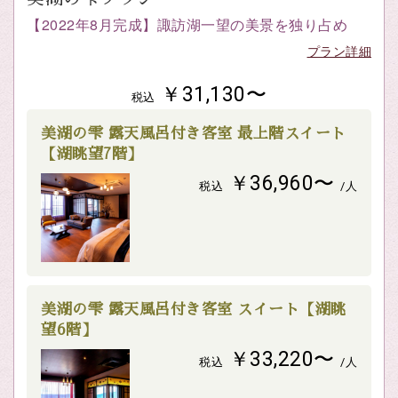
【2022年8月完成】諏訪湖一望の美景を独り占め
プラン詳細
￥31,130〜
税込
美湖の雫 露天風呂付き客室 最上階スイート
【湖眺望7階】
￥36,960〜
税込
/人
美湖の雫 露天風呂付き客室 スイート【湖眺
望6階】
￥33,220〜
税込
/人