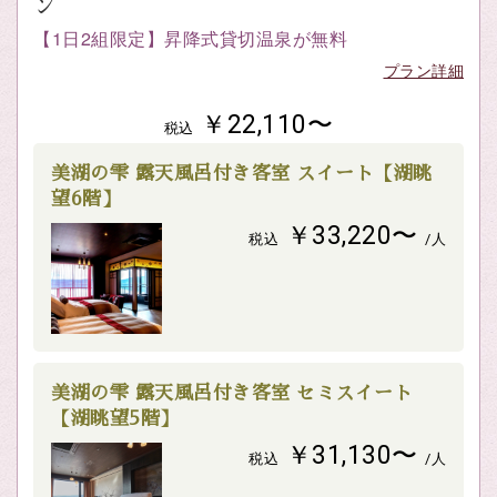
ン
【1日2組限定】昇降式貸切温泉が無料
プラン詳細
￥22,110〜
税込
美湖の雫 露天風呂付き客室 スイート【湖眺
望6階】
￥33,220〜
税込
/人
美湖の雫 露天風呂付き客室 セミスイート
【湖眺望5階】
￥31,130〜
税込
/人