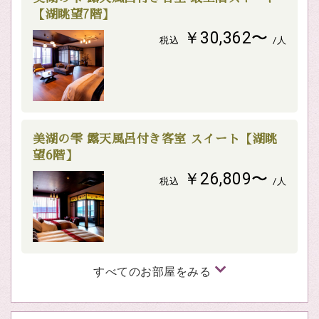
【湖眺望7階】
￥30,362〜
税込
/人
美湖の雫 露天風呂付き客室 スイート【湖眺
望6階】
￥26,809〜
税込
/人
すべてのお部屋をみる