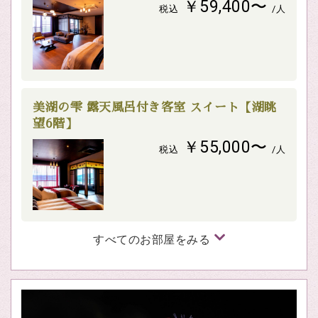
￥59,400〜
税込
/人
美湖の雫 露天風呂付き客室 スイート【湖眺
望6階】
￥55,000〜
税込
/人
すべてのお部屋をみる