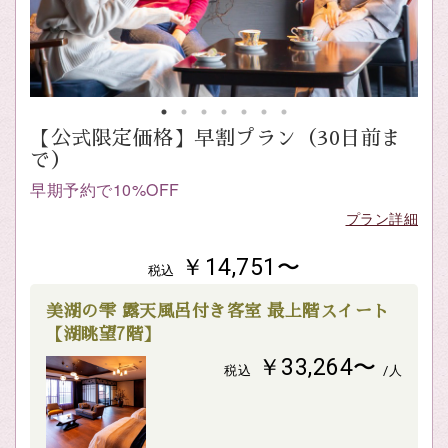
【公式限定価格】早割プラン（30日前ま
で）
早期予約で10%OFF
プラン詳細
￥14,751〜
税込
美湖の雫 露天風呂付き客室 最上階スイート
【湖眺望7階】
￥33,264〜
税込
/人