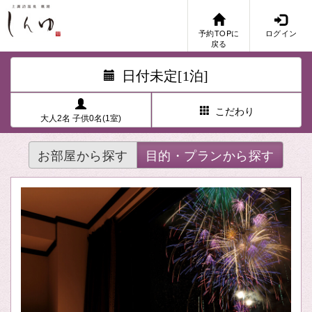
予約TOPに
ログイン
戻る
日付未定[1泊]
こだわり
大人2名 子供0名(1室)
お部屋から探す
目的・プランから探す