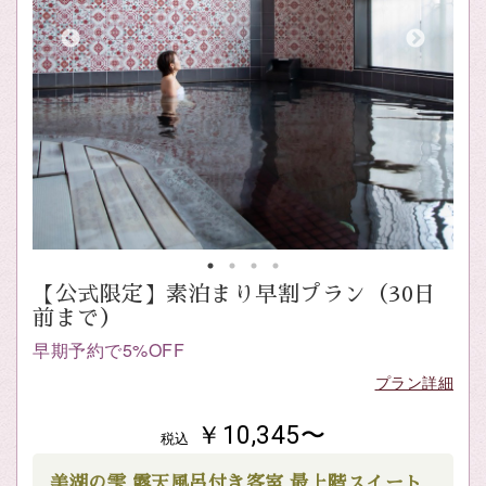
【公式限定】素泊まり早割プラン（30日
前まで）
早期予約で5%OFF
プラン詳細
￥10,345〜
税込
美湖の雫 露天風呂付き客室 最上階スイート