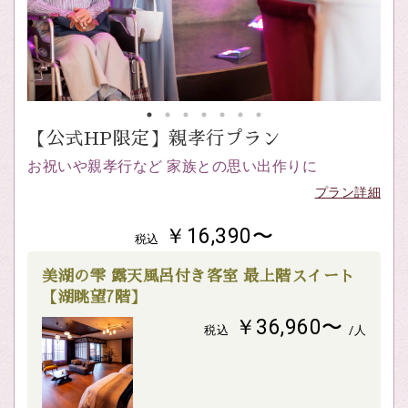
【公式HP限定】親孝行プラン
お祝いや親孝行など 家族との思い出作りに
プラン詳細
￥16,390〜
税込
美湖の雫 露天風呂付き客室 最上階スイート
【湖眺望7階】
￥36,960〜
税込
/人