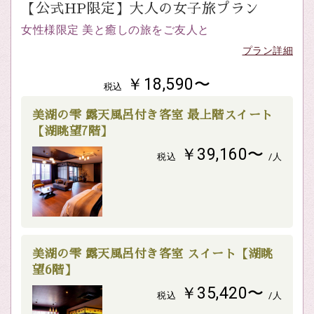
【公式HP限定】大人の女子旅プラン
女性様限定 美と癒しの旅をご友人と
プラン詳細
￥18,590〜
税込
美湖の雫 露天風呂付き客室 最上階スイート
【湖眺望7階】
￥39,160〜
税込
/人
美湖の雫 露天風呂付き客室 スイート【湖眺
望6階】
￥35,420〜
税込
/人