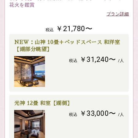
花火を鑑賞
プラン詳細
￥21,780〜
税込
NEW：山神 10畳＋ベッドスペース 和洋室
【湖部分眺望】
￥31,240〜
税込
/人
光神 12畳 和室【湖側】
￥33,000〜
税込
/人