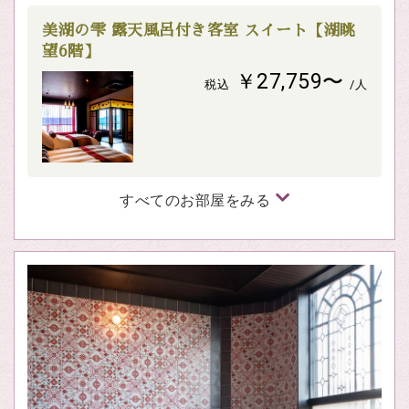
美湖の雫 露天風呂付き客室 スイート【湖眺
望6階】
￥27,759〜
税込
/人
すべてのお部屋をみる