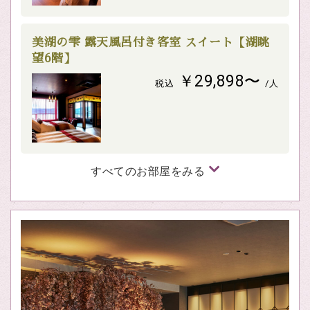
美湖の雫 露天風呂付き客室 スイート【湖眺
望6階】
￥29,898〜
税込
/人
すべてのお部屋をみる