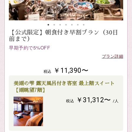
【公式限定】朝食付き早割プラン（30日
前まで）
早期予約で5%OFF
プラン詳細
￥11,390〜
税込
美湖の雫 露天風呂付き客室 最上階スイート
【湖眺望7階】
￥31,312〜
税込
/人