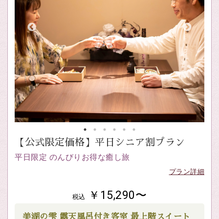
【公式限定価格】平日シニア割プラン
平日限定 のんびりお得な癒し旅
プラン詳細
￥15,290〜
税込
美湖の雫 露天風呂付き客室 最上階スイート