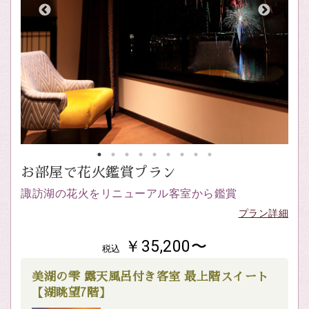
お部屋で花火鑑賞プラン
諏訪湖の花火をリニューアル客室から鑑賞
プラン詳細
￥35,200〜
税込
美湖の雫 露天風呂付き客室 最上階スイート
【湖眺望7階】