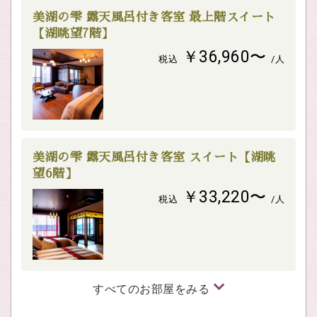
美湖の雫 露天風呂付き客室 最上階スイート
【湖眺望7階】
￥36,960〜
税込
/人
美湖の雫 露天風呂付き客室 スイート【湖眺
望6階】
￥33,220〜
税込
/人
すべてのお部屋をみる