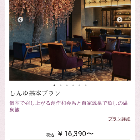
しんゆ基本プラン
個室で召し上がる創作和会席と自家源泉で癒しの温
泉旅
プラン詳細
￥16,390〜
税込