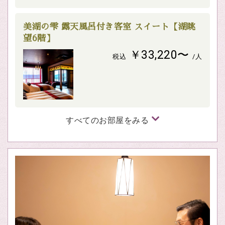
美湖の雫 露天風呂付き客室 スイート【湖眺
望6階】
￥33,220〜
税込
/人
すべてのお部屋をみる