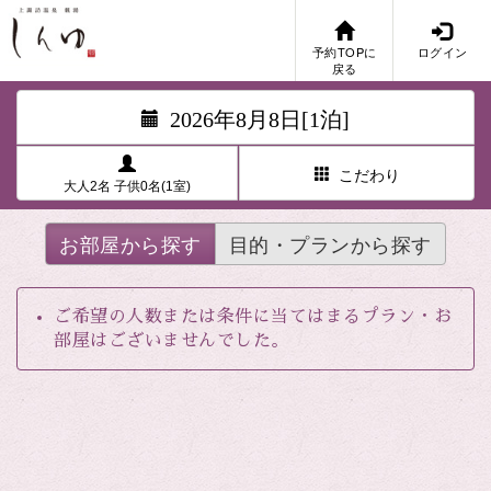
予約TOPに
ログイン
戻る
2026年8月8日[1泊]
こだわり
大人2名 子供0名(1室)
お部屋から探す
目的・プランから探す
ご希望の人数または条件に当てはまるプラン・お
部屋はございませんでした。