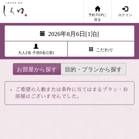
予約TOPに
ログイン
戻る
2026年8月6日[1泊]
こだわり
大人2名 子供0名(1室)
お部屋から探す
目的・プランから探す
ご希望の人数または条件に当てはまるプラン・お
部屋はございませんでした。