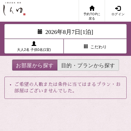
予約TOPに
ログイン
戻る
2026年8月7日[1泊]
こだわり
大人2名 子供0名(1室)
お部屋から探す
目的・プランから探す
ご希望の人数または条件に当てはまるプラン・お
部屋はございませんでした。