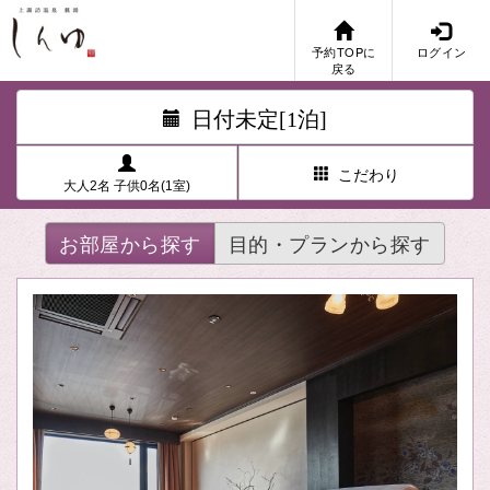
予約TOPに
ログイン
戻る
日付未定[1泊]
こだわり
大人2名 子供0名(1室)
お部屋から探す
目的・プランから探す