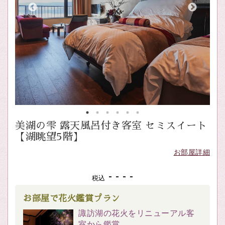
美湖の雫 露天風呂付き客室 セミスイート
【湖眺望5階】
お部屋詳細
- - - -
税込
お部屋で花火鑑賞プラン
諏訪湖の花火をリニューアル客
室から鑑賞