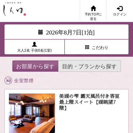
予約TOPに
ログイン
戻る
2026年8月7日[1泊]
こだわり
大人2名 子供0名(1室)
お部屋から探す
目的・プランから探す
全室禁煙
美湖の雫 露天風呂付き客室
最上階スイート【湖眺望7
階】