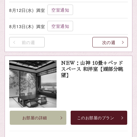
空室通知
8月12日(水)
満室
空室通知
8月13日(木)
満室
前の週
次の週
NEW：山神 10畳＋ベッド
スペース 和洋室【湖部分眺
望】
お部屋の詳細
このお部屋のプラン