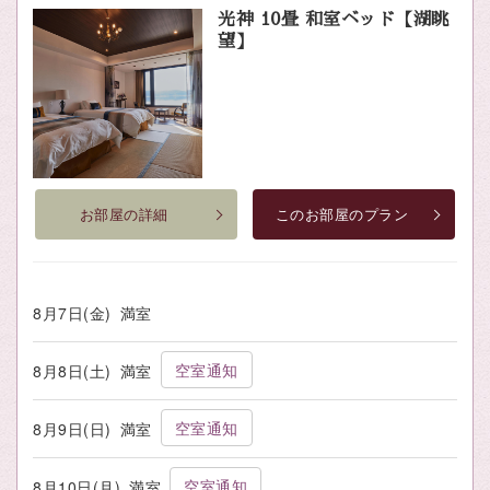
光神 10畳 和室ベッド【湖眺
望】
お部屋の詳細
このお部屋のプラン
8月7日(金)
満室
空室通知
8月8日(土)
満室
空室通知
8月9日(日)
満室
空室通知
8月10日(月)
満室