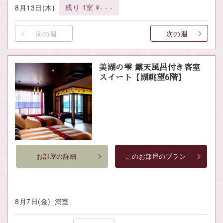
残り 1室 ¥- - -
8月13日(木)
前の週
次の週
美湖の雫 露天風呂付き客室
スイート【湖眺望6階】
お部屋の詳細
このお部屋のプラン
8月7日(金)
満室