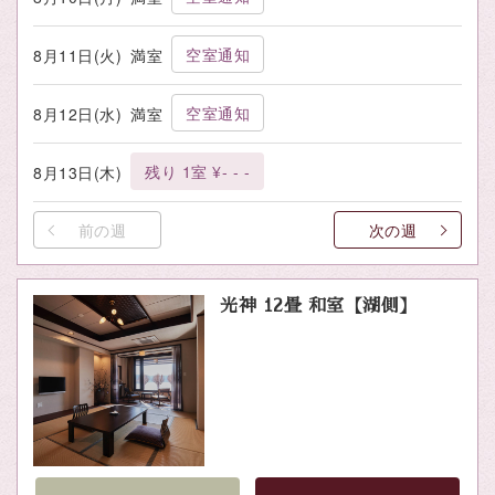
空室通知
8月11日(火)
満室
空室通知
8月12日(水)
満室
残り 1室 ¥- - -
8月13日(木)
前の週
次の週
光神 12畳 和室【湖側】