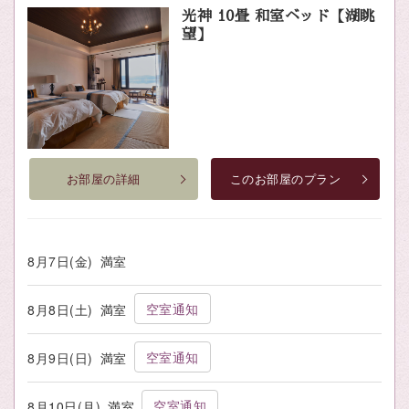
光神 10畳 和室ベッド【湖眺
望】
お部屋の詳細
このお部屋のプラン
8月7日(金)
満室
空室通知
8月8日(土)
満室
空室通知
8月9日(日)
満室
空室通知
8月10日(月)
満室