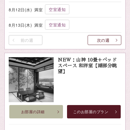
空室通知
8月12日(水)
満室
空室通知
8月13日(木)
満室
前の週
次の週
NEW：山神 10畳＋ベッド
スペース 和洋室【湖部分眺
望】
お部屋の詳細
このお部屋のプラン