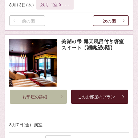
残り 1室 ¥- - -
8月13日(木)
前の週
次の週
美湖の雫 露天風呂付き客室
スイート【湖眺望6階】
お部屋の詳細
このお部屋のプラン
8月7日(金)
満室