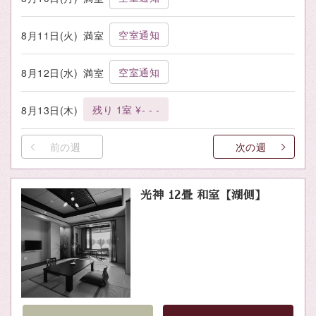
空室通知
8月11日(火)
満室
空室通知
8月12日(水)
満室
残り 1室 ¥- - -
8月13日(木)
前の週
次の週
光神 12畳 和室【湖側】