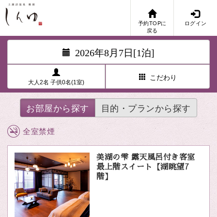
予約TOPに
ログイン
戻る
2026年8月7日[1泊]
こだわり
大人2名 子供0名(1室)
お部屋から探す
目的・プランから探す
全室禁煙
美湖の雫 露天風呂付き客室
最上階スイート【湖眺望7
階】