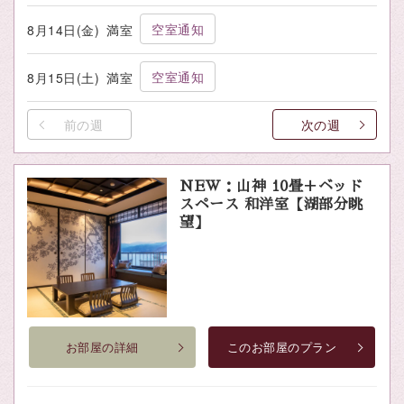
空室通知
8月14日(金)
満室
空室通知
8月15日(土)
満室
前の週
次の週
NEW：山神 10畳＋ベッド
スペース 和洋室【湖部分眺
望】
お部屋の詳細
このお部屋のプラン