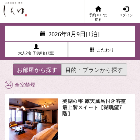
予約TOPに
ログイン
戻る
2026年8月9日[1泊]
こだわり
大人2名 子供0名(1室)
お部屋から探す
目的・プランから探す
全室禁煙
美湖の雫 露天風呂付き客室
最上階スイート【湖眺望7
階】