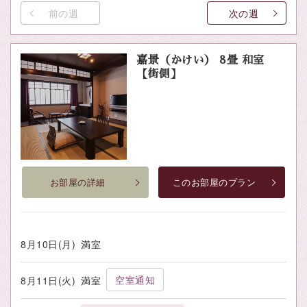
前の週
次の週
嘉景（かけい） 8畳 和室
【街側】
お部屋の詳細
このお部屋のプラン
8月10日(月)
満室
空室通知
8月11日(火)
満室