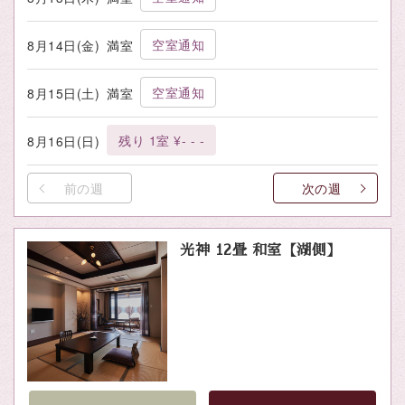
空室通知
8月14日(金)
満室
空室通知
8月15日(土)
満室
残り 1室 ¥- - -
8月16日(日)
前の週
次の週
光神 12畳 和室【湖側】