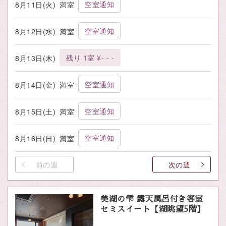
空室通知
8月11日(火)
満室
空室通知
8月12日(水)
満室
残り 1室 ¥- - -
8月13日(木)
空室通知
8月14日(金)
満室
空室通知
8月15日(土)
満室
空室通知
8月16日(日)
満室
前の週
次の週
美湖の雫 露天風呂付き客室
セミスイート【湖眺望5階】