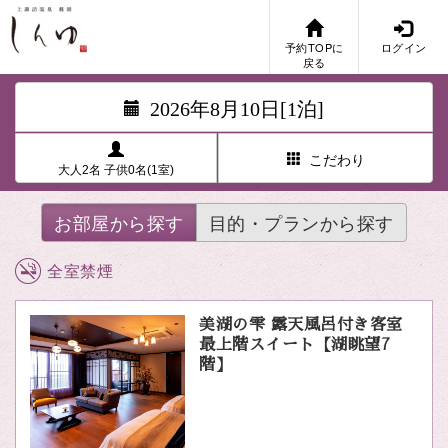
予約TOPに
ログイン
戻る
2026年8月10日[1泊]
こだわり
大人2名 子供0名(1室)
お部屋から探す
目的・プランから探す
全室禁煙
美湖の雫 露天風呂付き客室
最上階スイート【湖眺望7
階】