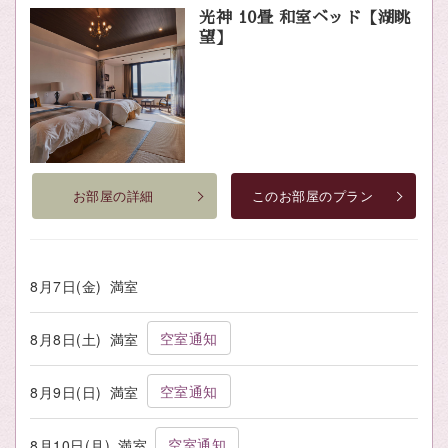
光神 10畳 和室ベッド【湖眺
望】
お部屋の詳細
このお部屋のプラン
8月7日(金)
満室
空室通知
8月8日(土)
満室
空室通知
8月9日(日)
満室
空室通知
8月10日(月)
満室