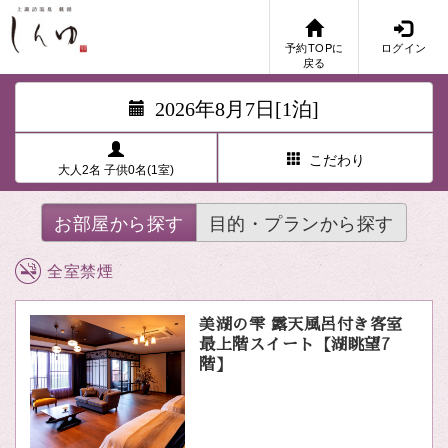
予約TOPに
ログイン
戻る
2026年8月7日[1泊]
こだわり
大人2名 子供0名(1室)
お部屋から探す
目的・プランから探す
全室禁煙
美湖の雫 露天風呂付き客室
最上階スイート【湖眺望7
階】