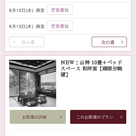
空室通知
8月12日(水)
満室
空室通知
8月13日(木)
満室
前の週
次の週
NEW：山神 10畳＋ベッド
スペース 和洋室【湖部分眺
望】
お部屋の詳細
このお部屋のプラン