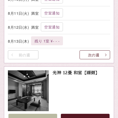
空室通知
8月11日(火)
満室
空室通知
8月12日(水)
満室
残り 1室 ¥- - -
8月13日(木)
前の週
次の週
光神 12畳 和室【湖側】