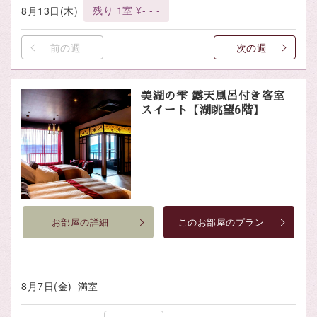
残り 1室 ¥- - -
8月13日(木)
前の週
次の週
美湖の雫 露天風呂付き客室
スイート【湖眺望6階】
お部屋の詳細
このお部屋のプラン
8月7日(金)
満室