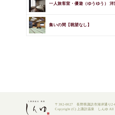
一人旅客室・優遊（ゆうゆう） 洋
集いの間【眺望なし】
〒392-0027 長野県諏訪市湖岸通り2-6
Copyright (C) 上諏訪温泉 しんゆ All Ri