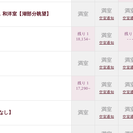
満室
満
満室
ス 和洋室【湖部分眺望】
空室通知
空室
残り 1
残り 
満室
18,154~
- - 
空室通知
満室
満
満室
空室通知
空室
残り 1
満室
満
17,290~
空室通知
空室
満室
満
満室
なし】
空室通知
空室