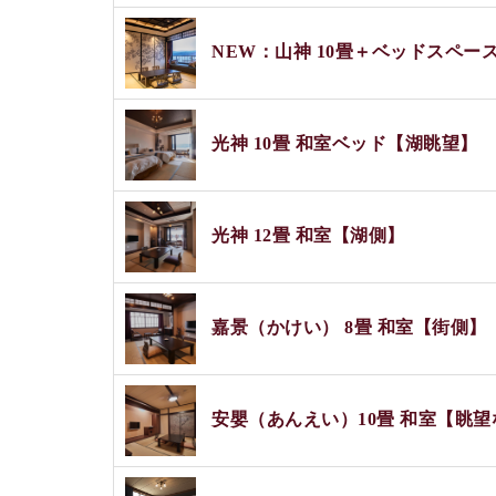
NEW：山神 10畳＋ベッドスペー
光神 10畳 和室ベッド【湖眺望】
光神 12畳 和室【湖側】
嘉景（かけい） 8畳 和室【街側】
安嬰（あんえい）10畳 和室【眺望