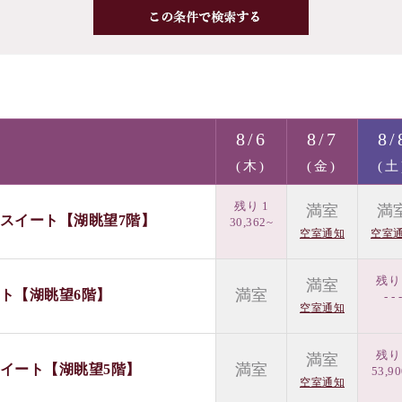
8/6
8/7
8/
(木)
(金)
(土
残り 1
満室
満
階スイート【湖眺望7階】
30,362~
空室通知
空室
残り 
満室
満室
ート【湖眺望6階】
- - 
空室通知
残り 
満室
満室
スイート【湖眺望5階】
53,9
空室通知