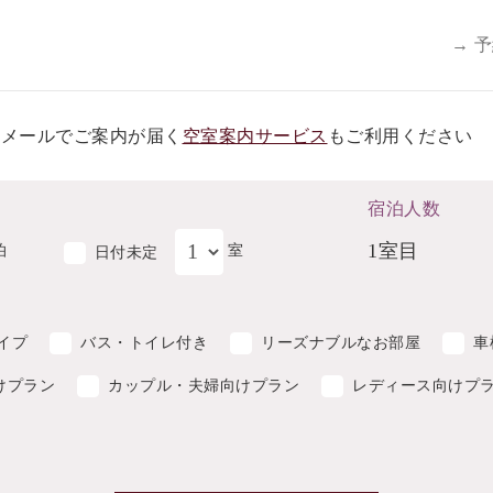
→ 
らメールでご案内が届く
空室案内サービス
もご利用ください
宿泊人数
1室目
泊
室
日付未定
イプ
バス・トイレ付き
リーズナブルなお部屋
車
けプラン
カップル・夫婦向けプラン
レディース向けプ