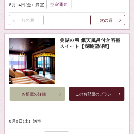
空室通知
8月14日(金)
満室
前の週
次の週
美湖の雫 露天風呂付き客室
スイート【湖眺望6階】
お部屋の詳細
このお部屋のプラン
8月8日(土)
満室