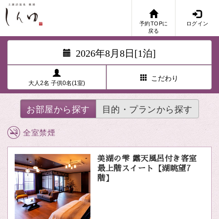
予約TOPに
ログイン
戻る
2026年8月8日[1泊]
こだわり
大人2名 子供0名(1室)
お部屋から探す
目的・プランから探す
全室禁煙
美湖の雫 露天風呂付き客室
最上階スイート【湖眺望7
階】