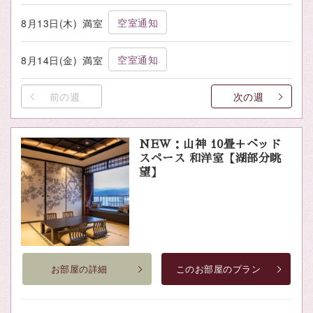
空室通知
8月13日(木)
満室
空室通知
8月14日(金)
満室
前の週
次の週
NEW：山神 10畳＋ベッド
スペース 和洋室【湖部分眺
望】
お部屋の詳細
このお部屋のプラン