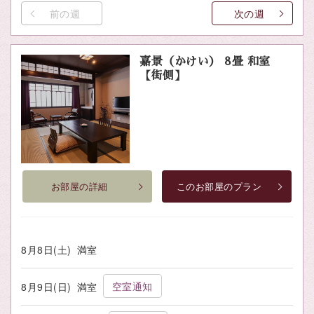
前の週
次の週
嘉景（かけい） 8畳 和室
【街側】
お部屋の詳細
このお部屋のプラン
8月8日(土)
満室
空室通知
8月9日(日)
満室